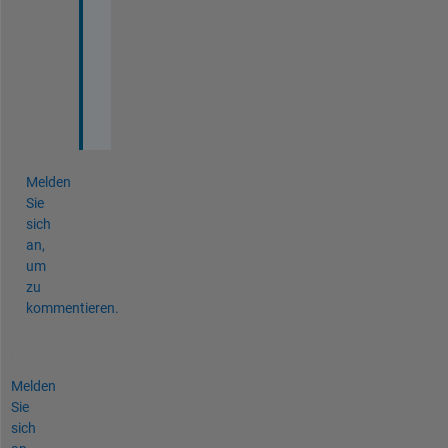
알
려
주
세
요
!
Melden
Sie
sich
an,
um
zu
kommentieren.
Melden
Sie
sich