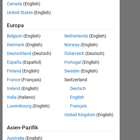
Canada
(English)
United States
(English)
혜
빈
Europa
5
Mai
Belgium
(English)
Netherlands
(English)
2024
Denmark
(English)
Norway
(English)
1
Deutschland
(Deutsch)
Österreich
(Deutsch)
Antwort
España
(Español)
Portugal
(English)
Aktualisiert
Finland
(English)
Sweden
(English)
4 Jun. 2024
France
(Français)
Switzerland
6
Ireland
(English)
Deutsch
Ansichten
(30 Tage)
Italia
(Italiano)
English
Luxembourg
(English)
Français
United Kingdom
(English)
Asien-Pazifik
Australia
(English)