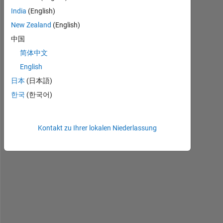
c
India
(English)
t
New Zealand
(English)
i
中国
o
n 
简体中文
[
English
d
日本
(日本語)
r
a
한국
(한국어)
g
] 
= 
Kontakt zu Ihrer lokalen Niederlassung
a
e
r
o
_
d
r
a
g