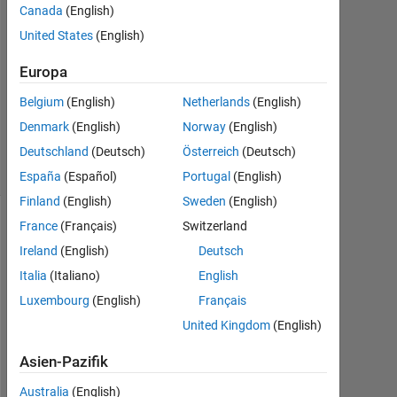
Canada
(English)
1
Antwort
United States
(English)
Europa
Aktualisiert
12 Apr.
Belgium
(English)
Netherlands
(English)
2024
Denmark
(English)
Norway
(English)
6
Ansichten
Deutschland
(Deutsch)
Österreich
(Deutsch)
(30 Tage)
España
(Español)
Portugal
(English)
Finland
(English)
Sweden
(English)
France
(Français)
Switzerland
Ireland
(English)
Deutsch
Italia
(Italiano)
English
Luxembourg
(English)
Français
United Kingdom
(English)
f
Asien-Pazifik
u
Australia
(English)
n