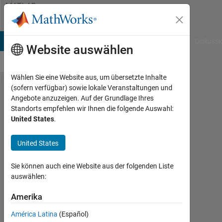
Weiter zum Inhalt
MATLAB
Answers
B Answers
File Exchange
Cody
AI Chat Playground
Diskussi
Website auswählen
Wählen Sie eine Website aus, um übersetzte Inhalte
(sofern verfügbar) sowie lokale Veranstaltungen und
whats
Angebote anzuzeigen. Auf der Grundlage Ihres
Standorts empfehlen wir Ihnen die folgende Auswahl:
wrong
United States
.
with
this
United States
code?
Sie können auch eine Website aus der folgenden Liste
auswählen:
Nathan
Amerika
12
Apr.
América Latina
(Español)
2024