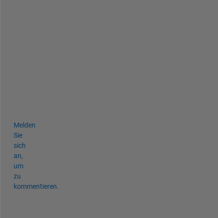
u 
c
a
l
l
e
d 
i
t
.
)  
Melden
Sie
sich
an,
um
zu
kommentieren.