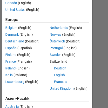
1
Canada
(English)
Antwort
United States
(English)
Antwort
Europa
akzeptiert
Belgium
(English)
Netherlands
(English)
Aktualisiert
Denmark
(English)
Norway
(English)
23 Jan.
Deutschland
(Deutsch)
Österreich
(Deutsch)
2024
España
(Español)
Portugal
(English)
7
Finland
(English)
Sweden
(English)
Ansichten
(30 Tage)
France
(Français)
Switzerland
Ireland
(English)
Deutsch
Italia
(Italiano)
English
Luxembourg
(English)
Français
United Kingdom
(English)
Asien-Pazifik
Australia
(English)