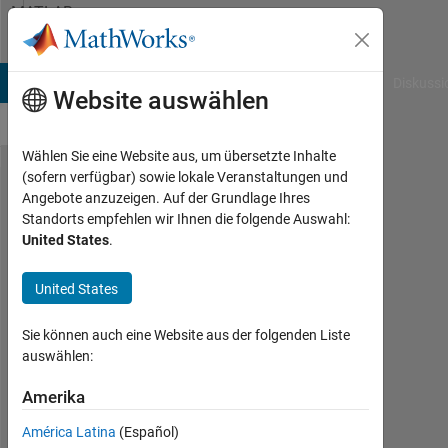
Weiter zum Inhalt
MATLAB
Answers
B Answers
File Exchange
Cody
AI Chat Playground
Diskussi
Website auswählen
Wählen Sie eine Website aus, um übersetzte Inhalte
(sofern verfügbar) sowie lokale Veranstaltungen und
Extraction
Angebote anzuzeigen. Auf der Grundlage Ihres
Standorts empfehlen wir Ihnen die folgende Auswahl:
based on
United States
.
the array
indices
United States
Sie können auch eine Website aus der folgenden Liste
Turbulence
auswählen:
Analysis
23
Amerika
Jan.
2024
América Latina
(Español)