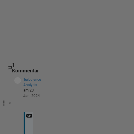
o
n
d
i
t
i
o
n
1
Kommentar
Turbulence
Analysis
am 23
Jan. 2024
T
h