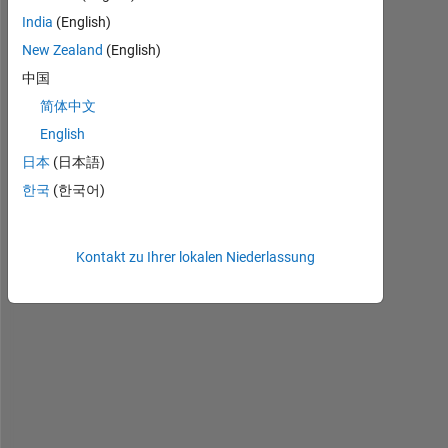
Screenshot
India
(English)
2024-01-
New Zealand
(English)
23
中国
111727.jpg
简体中文
English
H
日本
(日本語)
i
한국
(한국어)
, 
I
Kontakt zu Ihrer lokalen Niederlassung
n 
t
h
e 
a
t
t
a
c