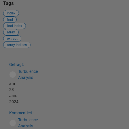
Tags
index
find
find index
array
extract
array indices
Siehe auch
Gefragt:
Turbulence
Analysis
am
23
Jan.
2024
Kommentiert:
Turbulence
Analysis