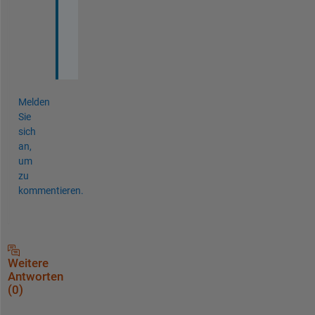
a
n
k
s
Melden
Sie
sich
an,
um
zu
kommentieren.
Weitere
Antworten
(0)