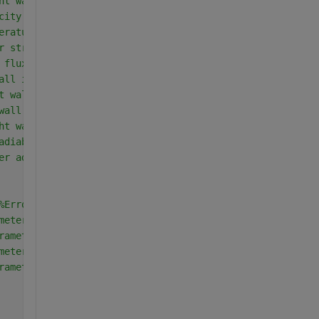
ht wall in region-I
city at interface
erature at interface
r stress
 flux
all in region-II
t wall in region-II
wall in region-II
ht wall in region-II
adiabatic wall(Region-II)
er adiabtic wall (Region-II)
%Error is any value greater than epsilon
meter
rameter of temperature in region-I
meter of velocity in region-I
rameter of temperature in region-II