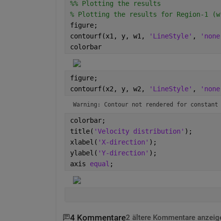
%% Plotting the results
% Plotting the results for Region-1 (w
figure;
contourf(x1, y, w1, 
'LineStyle'
, 
'none
colorbar
figure;
contourf(x2, y, w2, 
'LineStyle'
, 
'none
Warning: Contour not rendered for constant
colorbar;
title(
'Velocity distribution'
);
xlabel(
'X-direction'
);
ylabel(
'Y-direction'
);
axis 
equal
;
4 Kommentare
2 ältere Kommentare anzeig