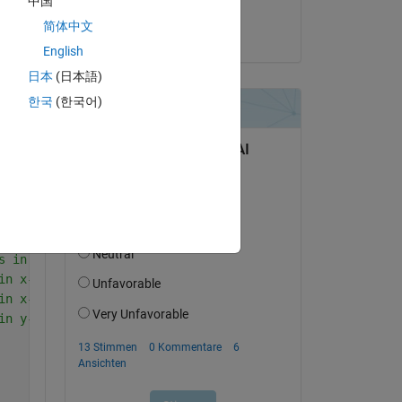
中国
Komal Goyal
简体中文
am 18 Dez. 2023
English
日本
(日本語)
Copy
한국
(한국어)
ec
ec
s in 0<=x(1)<=1/2
s in 1/2<=x(2)<=1 
s in y-direc
in x-direc in Region-I
in x-direc in Region-II
in y-direc