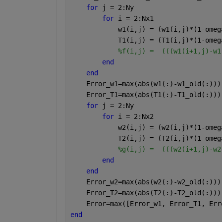
for 
j = 2:Ny
for 
i = 2:Nx1
            w1(i,j) = (w1(i,j)*(1-omeg
            T1(i,j) = (T1(i,j)*(1-omeg
%f(i,j) =  (((w1(i+1,j)-w1
end
end
    Error_w1=max(abs(w1(:)-w1_old(:)))
    Error_T1=max(abs(T1(:)-T1_old(:)))
for 
j = 2:Ny
for 
i = 2:Nx2
            w2(i,j) = (w2(i,j)*(1-omeg
            T2(i,j) = (T2(i,j)*(1-omeg
%g(i,j) =  (((w2(i+1,j)-w2
end 
end 
    Error_w2=max(abs(w2(:)-w2_old(:)))
    Error_T2=max(abs(T2(:)-T2_old(:)))
    Error=max([Error_w1, Error_T1, Err
end 