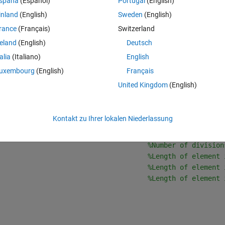
spaña
(Español)
Portugal
(English)
inland
(English)
Sweden
(English)
rance
(Français)
Switzerland
reland
(English)
Deutsch
Theme
talia
(Italiano)
English
uxembourg
(English)
Français
United Kingdom
(English)
                                     
%Length along y-dir
                                     
%Length along x-dir
Kontakt zu Ihrer lokalen Niederlassung
                                     
%Number of division
                                     
%Number of division
                                     
%Number of division
                                     
%Length of element 
                                     
%Length of element 
                                     
%Length of element 