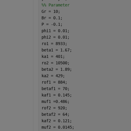
%% Parameter
Gr = 10; 
Br = 0.1;
P = -0.1;
phi1 = 0.01;
phi2 = 0.01;
ro1 = 8933;                           
beta1 = 1.67;                         
ka1 = 401;                            
ro2 = 10500;                          
beta2 = 1.89;                         
ka2 = 429;                            
rof1 = 884;                           
betaf1 = 70;                          
kaf1 = 0.145;                         
muf1 =0.486;                          
rof2 = 920;                           
betaf2 = 64;                          
kaf2 = 0.121;                         
muf2 = 0.0145;                        