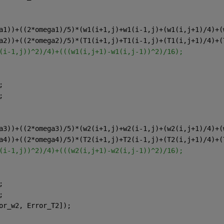
a1))+((2*omega1)/5)*(w1(i+1,j)+w1(i-1,j)+(w1(i,j+1)/4)+(
a2))+((2*omega2)/5)*(T1(i+1,j)+T1(i-1,j)+(T1(i,j+1)/4)+(
(i-1,j))^2)/4)+(((w1(i,j+1)-w1(i,j-1))^2)/16);
;
;
a3))+((2*omega3)/5)*(w2(i+1,j)+w2(i-1,j)+(w2(i,j+1)/4)+(
a4))+((2*omega4)/5)*(T2(i+1,j)+T2(i-1,j)+(T2(i,j+1)/4)+(
(i-1,j))^2)/4)+(((w2(i,j+1)-w2(i,j-1))^2)/16);
;
;
or_w2, Error_T2]);