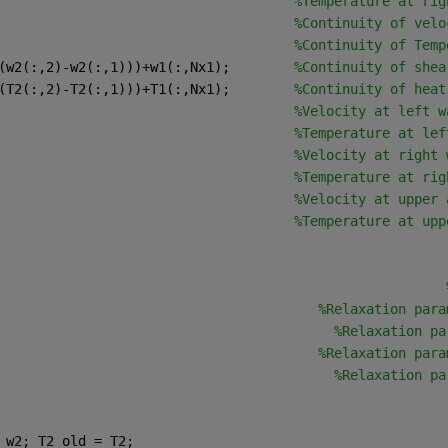
                                     
%Temperature at rig
                                     
%Continuity of velo
                                     
%Continuity of Temp
(w2(:,2)-w2(:,1)))+w1(:,Nx1);        
%Continuity of shea
(T2(:,2)-T2(:,1)))+T1(:,Nx1);        
%Continuity of heat
                                     
%Velocity at left w
                                     
%Temperature at lef
                                     
%Velocity at right 
                                     
%Temperature at rig
                                     
%Velocity at upper 
                                     
%Temperature at upp
                                                        
                                        
%Relaxation para
                                          
%Relaxation pa
                                        
%Relaxation para
                                          
%Relaxation pa
 w2; T2_old = T2; 