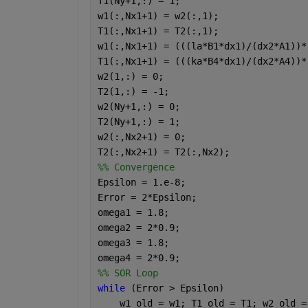
T1(Ny+1,:) = 1;                       
w1(:,Nx1+1) = w2(:,1);                
T1(:,Nx1+1) = T2(:,1);                
w1(:,Nx1+1) = (((la*B1*dx1)/(dx2*A1))*
T1(:,Nx1+1) = (((ka*B4*dx1)/(dx2*A4))*
w2(1,:) = 0;                          
T2(1,:) = -1;                         
w2(Ny+1,:) = 0;                       
T2(Ny+1,:) = 1;                       
w2(:,Nx2+1) = 0;                      
T2(:,Nx2+1) = T2(:,Nx2);              
%% Convergence
Epsilon = 1.e-8;
Error = 2*Epsilon;                    
omega1 = 1.8;                         
omega2 = 2*0.9;                       
omega3 = 1.8;                         
omega4 = 2*0.9;                       
%% SOR Loop
while 
(Error > Epsilon)
    w1_old = w1; T1_old = T1; w2_old =