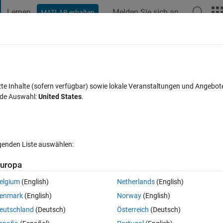
Lernen
Melden Sie sich an
MATLAB erhalten
t Playground
Diskussionen
Wettbewerbe
Blogs
Veröffentlic
FAQs zu MATLAB
Mehr
axation method,
zte Inhalte (sofern verfügbar) sowie lokale Veranstaltungen und Angebot
nde Auswahl:
United States
.
ualisiert 18 Dez. 2023
18 Ansichten (30 Tage)
lgenden Liste auswählen:
Ältere Kommentare 
uropa
elgium
(English)
Netherlands
(English)
Ran in:
0 Stimmen
In MATLAB Online öffnen
enmark
(English)
Norway
(English)
 coming. when I checked it in the variables w2 is taking as NaN except a
eutschland
(Deutsch)
Österreich
(Deutsch)
tting w2. Same thing is coming for T2. If you have doubt kindly feel fr