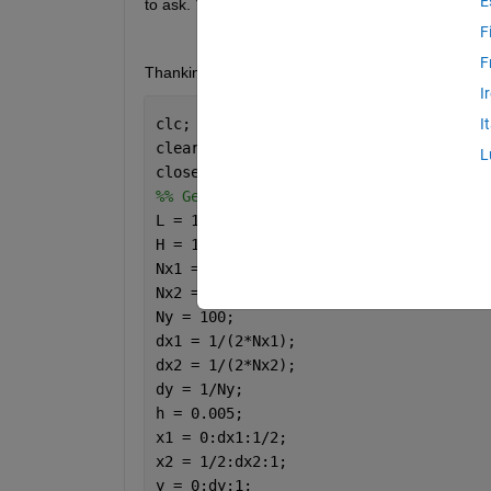
E
to ask. Your help will be highly appreciable.
F
F
Thanking You in Advance 
I
clc;
I
clear;
L
close 
all
;
%% Geometric parameters of domain
L = 1;                                
H = 1;                                
Nx1 = 100;                            
Nx2 = 100;                            
Ny = 100;                             
dx1 = 1/(2*Nx1);                      
dx2 = 1/(2*Nx2);                      
dy = 1/Ny;                            
h = 0.005;
x1 = 0:dx1:1/2;
x2 = 1/2:dx2:1;
y = 0:dy:1;