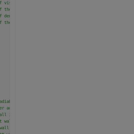
f viscosity
f thermal expansion coefficient
f density
f thermal conductivity
adiabatic wall(Region-I)
er adiabtic wall (Region-I)
all in region-I
t wall in region-I
wall in region-I