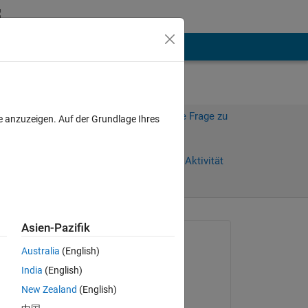
hen
Mehr
Melden Sie sich an, um diese Frage zu
e anzuzeigen. Auf der Grundlage Ihres
beantworten.
Weiterleiten
Anmelden, um Aktivität
zu verfolgen
anzeigen
Asien-Pazifik
Gefragt:
Australia
(English)
Komal Goyal
India
(English)
am 15 Dez. 2023
ll 
New Zealand
(English)
ee 
Kommentiert: