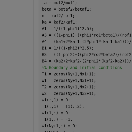
la = muf2/muf1;                       
beta = betaf2/betaf1;                 
n = rof2/rof1;                        
ka = kaf2/kaf1;                       
A1 = 1/((1-phi1)^2.5);
A3 = ((1-phi1)+((phi1*ro1*beta1)/(rof1
A4 = (ka1+2*kaf1-(2*phi1*(kaf1-ka1)))/
B1 = 1/((1-phi2)^2.5);
B3 = ((1-phi2)+((phi2*ro2*beta2)/(rof2
B4 = (ka2+2*kaf2-(2*phi2*(kaf2-ka2)))/
%% Boundary and initial conditions
T1 = zeros(Ny+1,Nx1+1);
w1 = zeros(Ny+1,Nx1+1);
T2 = zeros(Ny+1,Nx2+1);
w2 = zeros(Ny+1,Nx2+1);
w1(:,1) = 0;                          
T1(:,1) = T1(:,2);                    
w1(1,:) = 0;                          
T1(1,:) = -1;                         
w1(Ny+1,:) = 0;                       