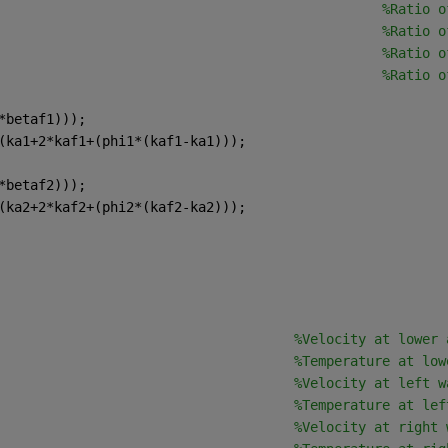
                                                
%Ratio o
                                                
%Ratio o
                                                
%Ratio o
                                                
%Ratio o
*betaf1)));
(ka1+2*kaf1+(phi1*(kaf1-ka1)));
*betaf2)));
(ka2+2*kaf2+(phi2*(kaf2-ka2)));
                                     
%Velocity at lower 
                                     
%Temperature at low
                                     
%Velocity at left w
                                     
%Temperature at lef
                                     
%Velocity at right 