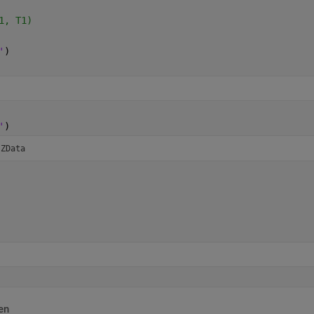
1, T1)
'
)
'
)
 ZData
en