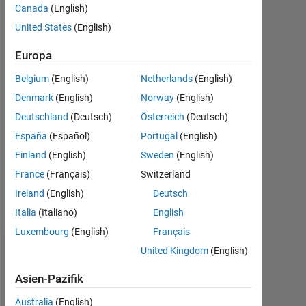
Canada
(English)
Nov.
United States
(English)
2023
1
Europa
Antwort
Belgium
(English)
Netherlands
(English)
Antwort
Denmark
(English)
Norway
(English)
akzeptiert
Deutschland
(Deutsch)
Österreich
(Deutsch)
Aktualisiert
España
(Español)
Portugal
(English)
22 Nov.
Finland
(English)
Sweden
(English)
2023
France
(Français)
Switzerland
13
Ireland
(English)
Deutsch
Ansichten
(30 Tage)
Italia
(Italiano)
English
Luxembourg
(English)
Français
United Kingdom
(English)
Asien-Pazifik
Australia
(English)