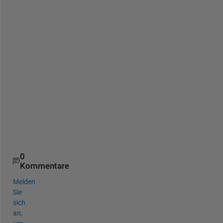
d
e 
g
e
n
e
r
a
t
i
o
n
?
0
Kommentare
Melden
Sie
sich
an,