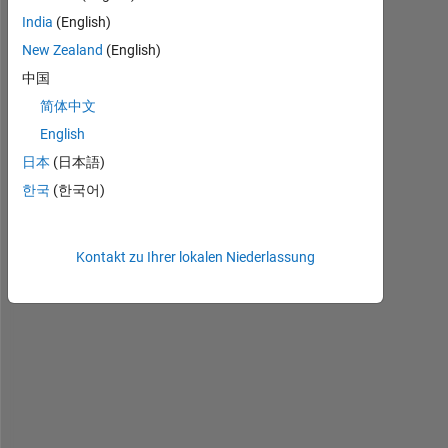
India
(English)
New Zealand
(English)
I
中国
n 
简体中文
m
English
y 
u
日本
(日本語)
n
한국
(한국어)
d
e
r
Kontakt zu Ihrer lokalen Niederlassung
s
t
a
n
d
i
n
g
, 