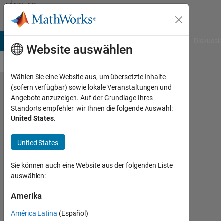
Weiter zum Inhalt
MATLAB
Answers
B Answers
File Exchange
Cody
AI Chat Playground
Diskussi
Website auswählen
Wählen Sie eine Website aus, um übersetzte Inhalte
(sofern verfügbar) sowie lokale Veranstaltungen und
Simulink
Angebote anzuzeigen. Auf der Grundlage Ihres
Standorts empfehlen wir Ihnen die folgende Auswahl:
Code
United States
.
Generation
Workflow
United States
for
Sie können auch eine Website aus der folgenden Liste
Subsystem
auswählen:
Amerika
Federico
Toso
América Latina
(Español)
13