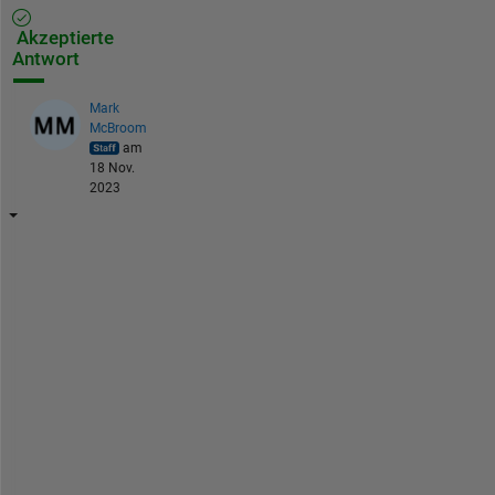
Akzeptierte
Antwort
Mark
McBroom
am
18 Nov.
2023
C
o
n
v
e
r
t
i
n