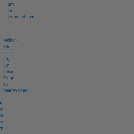
um
zu
kommentieren.
Melden
Sie
sich
an,
um
diese
Frage
zu
beantworten.
n,
um
ät
zu
en