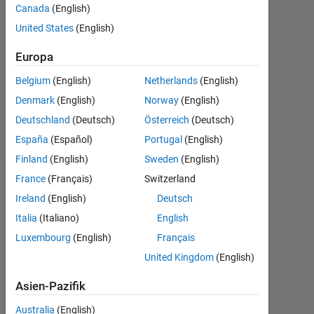
Nov.
Canada
(English)
2023
United States
(English)
1
Antwort
Europa
Aktualisiert
Belgium
(English)
Netherlands
(English)
5 Jan. 2024
Denmark
(English)
Norway
(English)
17
Deutschland
(Deutsch)
Österreich
(Deutsch)
Ansichten
(30 Tage)
España
(Español)
Portugal
(English)
Finland
(English)
Sweden
(English)
France
(Français)
Switzerland
Ireland
(English)
Deutsch
Italia
(Italiano)
English
Luxembourg
(English)
Français
United Kingdom
(English)
Asien-Pazifik
S
o 
Australia
(English)