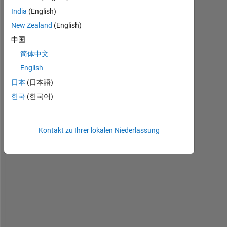
I 
India
(English)
a
m 
New Zealand
(English)
c
中国
u
简体中文
r
r
English
e
日本
(日本語)
n
한국
(한국어)
t
l
y 
Kontakt zu Ihrer lokalen Niederlassung
t
r
y
i
n
g 
t
o 
u
s