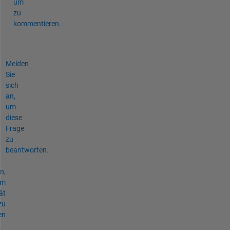
um
zu
kommentieren.
Melden
Sie
sich
an,
um
diese
Frage
zu
beantworten.
n,
um
ät
zu
en