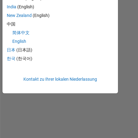
India
(English)
New Zealand
(English)
中国
I 
简体中文
h
a
English
v
日本
(日本語)
e 
한국
(한국어)
a
n 
a
Kontakt zu Ihrer lokalen Niederlassung
p
p 
i
n 
a
p
p 
d
e
s