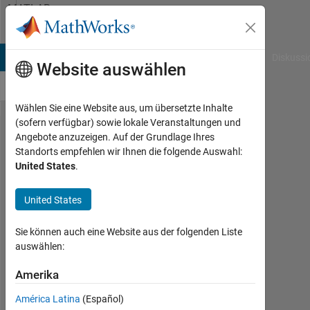
Weiter zum Inhalt
MATLAB
Answers
B Answers
File Exchange
Cody
AI Chat Playground
Diskussi
Website auswählen
Wählen Sie eine Website aus, um übersetzte Inhalte
(sofern verfügbar) sowie lokale Veranstaltungen und
UIAxes -
Angebote anzuzeigen. Auf der Grundlage Ihres
Standorts empfehlen wir Ihnen die folgende Auswahl:
Remove
United States
.
Brushed
Data
United States
through
Sie können auch eine Website aus der folgenden Liste
button
auswählen:
click
Amerika
Callback.
América Latina
(Español)