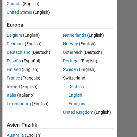
Canada
(English)
Jordan
4
United States
(English)
Sep.
2023
Europa
1
Belgium
(English)
Netherlands
(English)
Antwort
Denmark
(English)
Norway
(English)
Antwort
Deutschland
(Deutsch)
Österreich
(Deutsch)
akzeptiert
España
(Español)
Portugal
(English)
Finland
(English)
Sweden
(English)
Aktualisiert
France
(Français)
Switzerland
6 Sep. 2023
7
Ireland
(English)
Deutsch
Ansichten
Italia
(Italiano)
English
(30 Tage)
Luxembourg
(English)
Français
United Kingdom
(English)
Ältere
Asien-Pazifik
Kommentare
anzeigen
Australia
(English)