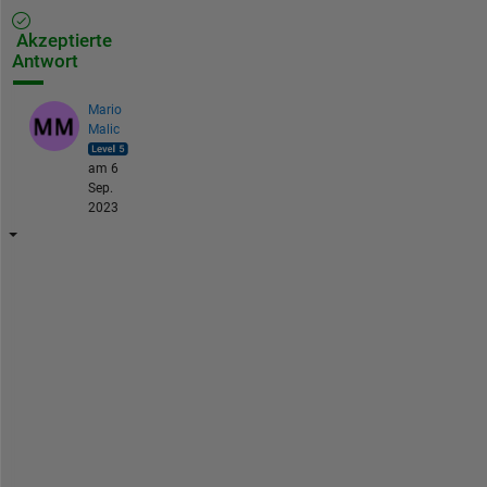
Akzeptierte
Antwort
Mario
Malic
am 6
Sep.
2023
H
e
r
e 
i
s 
a
n 