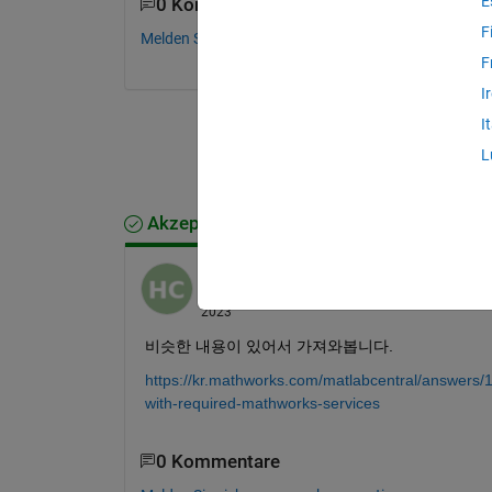
E
0 Kommentare
F
Melden Sie sich an, um zu kommentieren.
F
I
I
L
Akzeptierte Antwort
HyunGwang Cho
am 22 Aug. 2023
Bearbeitet:
HyunGwang Cho
am 22 Aug.
2023
비슷한 내용이 있어서 가져와봅니다.
https://kr.mathworks.com/matlabcentral/answers
with-required-mathworks-services
0 Kommentare