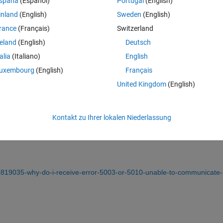
spaña
(Español)
Portugal
(English)
inland
(English)
Sweden
(English)
rance
(Français)
Switzerland
reland
(English)
Deutsch
Melden Sie sich an, um diese Frage zu bean
talia
(Italiano)
English
uxembourg
(English)
Français
Weiterleiten
Anmelden, um Aktivität zu v
United Kingdom
(English)
Kontakt zu Ihrer lokalen Niederlassung
1 Stimme
/1819035-why-do-i-receive-error-5003-or-5010-unable-to-communicate-