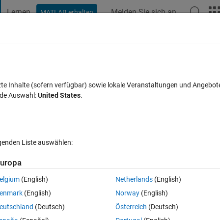
Lernen
Melden Sie sich an
MATLAB erhalten
t Playground
Diskussionen
Wettbewerbe
Blogs
Veröffentlic
FAQs zu MATLAB
Mehr
 통신할 수 없습니다
zte Inhalte (sofern verfügbar) sowie lokale Veranstaltungen und Angebot
nde Auswahl:
United States
.
eptiert
Aktualisiert 22 Aug. 2023
12 Ansichten (30 Tage)
lgenden Liste auswählen:
uropa
elgium
(English)
Netherlands
(English)
0 Stimmen
enmark
(English)
Norway
(English)
.'라고 나오는데 어떻게 해야 하나요?
eutschland
(Deutsch)
Österreich
(Deutsch)