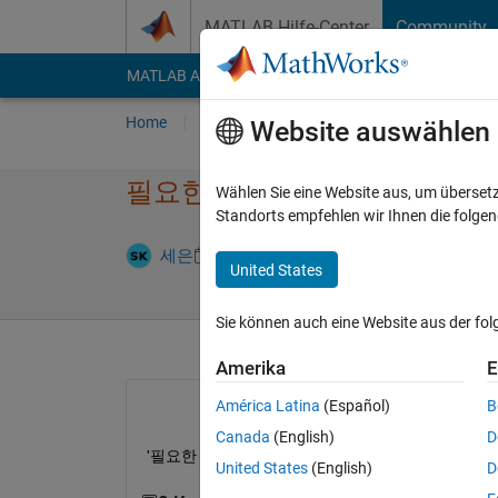
Weiter zum Inhalt
MATLAB Hilfe-Center
Community
MATLAB Answers
File Exchange
Cody
AI Cha
Home
Fragen
Antworten
Durchsuchen
Website auswählen
필요한 mathworks 서비스와
Wählen Sie eine Website aus, um überset
Standorts empfehlen wir Ihnen die folge
Antwort akz
세은
22 Aug. 2023
1 Antwort
United States
Sie können auch eine Website aus der fo
Amerika
E
América Latina
(Español)
B
Canada
(English)
D
'필요한 mathworks 서비스와 통신할 수 없습니다
United States
(English)
D