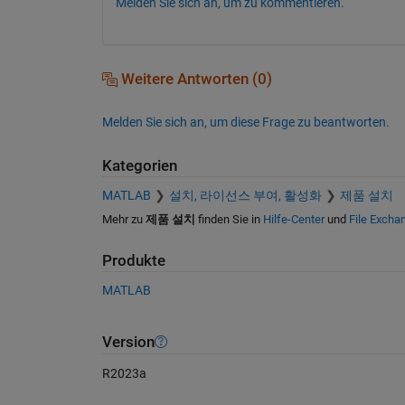
Melden Sie sich an, um zu kommentieren.
Weitere Antworten (0)
Melden Sie sich an, um diese Frage zu beantworten.
Kategorien
MATLAB
설치, 라이선스 부여, 활성화
제품 설치
Mehr zu
제품 설치
finden Sie in
Hilfe-Center
und
File Excha
Produkte
MATLAB
Version
R2023a