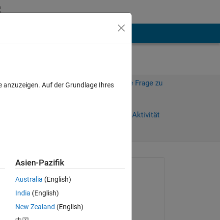
hen
Mehr
Melden Sie sich an, um diese Frage zu
e anzuzeigen. Auf der Grundlage Ihres
beantworten.
Weiterleiten
Anmelden, um Aktivität
zu verfolgen
Asien-Pazifik
Gefragt:
Australia
(English)
세은
India
(English)
am 22 Aug. 2023
New Zealand
(English)
Bearbeitet: