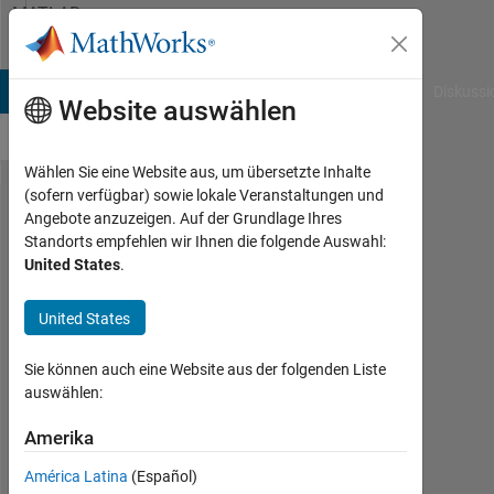
Weiter zum Inhalt
MATLAB
Answers
B Answers
File Exchange
Cody
AI Chat Playground
Diskussi
Website auswählen
Wählen Sie eine Website aus, um übersetzte Inhalte
(sofern verfügbar) sowie lokale Veranstaltungen und
How to
Angebote anzuzeigen. Auf der Grundlage Ihres
Standorts empfehlen wir Ihnen die folgende Auswahl:
replace
United States
.
1
column
United States
in table
Sie können auch eine Website aus der folgenden Liste
auswählen:
Cside
Amerika
2
Aug.
América Latina
(Español)
2023