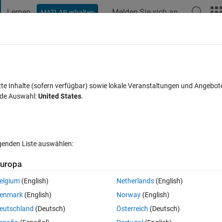
Lernen
Melden Sie sich an
MATLAB erhalten
t Playground
Diskussionen
Wettbewerbe
Blogs
Veröffentlic
FAQs zu MATLAB
Mehr
zte Inhalte (sofern verfügbar) sowie lokale Veranstaltungen und Angebot
nde Auswahl:
United States
.
Aktualisiert 21 Aug. 2023
Antwort
12 Ansichten (30 Tage)
lgenden Liste auswählen:
uropa
elgium
(English)
Netherlands
(English)
0 Stimmen
enmark
(English)
Norway
(English)
n I restart that model, I have ''debug assertrion failed'' error. What 
eutschland
(Deutsch)
Österreich
(Deutsch)