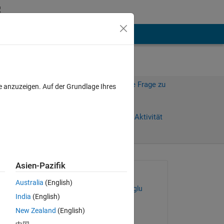
hen
Mehr
Melden Sie sich an, um diese Frage zu
e anzuzeigen. Auf der Grundlage Ihres
beantworten.
Weiterleiten
Anmelden, um Aktivität
zu verfolgen
Asien-Pazifik
Gefragt:
Australia
(English)
Mehmet Tugberk Turkoglu
India
(English)
am 27 Jul. 2023
New Zealand
(English)
Beantwortet: