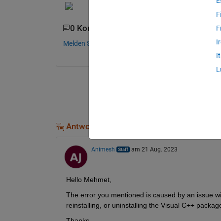
E
F
0 Kommentare
F
I
Melden Sie sich an, um zu kommentieren.
I
L
Antworten (1)
Animesh
am 21 Aug. 2023
Hello Mehmet,
The error you mentioned is caused by an issue with
reinstalling, or uninstalling the Visual C++ package
Thanks,