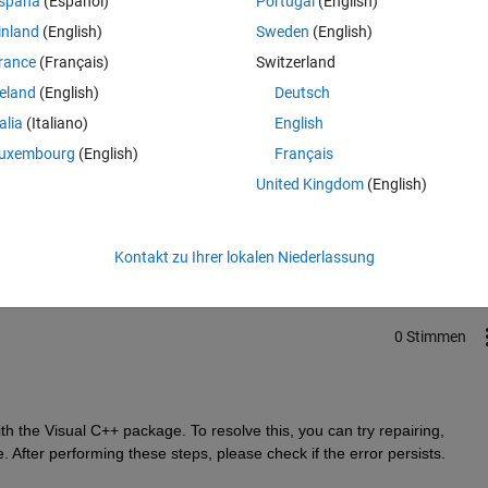
spaña
(Español)
Portugal
(English)
inland
(English)
Sweden
(English)
rance
(Français)
Switzerland
reland
(English)
Deutsch
talia
(Italiano)
English
uxembourg
(English)
Français
Melden Sie sich an, um diese Frage zu bean
United Kingdom
(English)
Weiterleiten
Anmelden, um Aktivität zu v
Kontakt zu Ihrer lokalen Niederlassung
0 Stimmen
 the Visual C++ package. To resolve this, you can try repairing, 
. After performing these steps, please check if the error persists.  