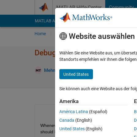
Weiter zum Inhalt
MATLAB Hilfe-Center
Community
MATLAB Answers
File Exchange
Cody
AI Cha
Home
Fragen
Antworten
Durchsuchen
Website auswählen
Debug Assertion Failed Error
Wählen Sie eine Website aus, um überset
Standorts empfehlen wir Ihnen die folge
Mehmet Tugberk Turkoglu
27 Jul. 2023
1 
United States
Sie können auch eine Website aus der fo
Amerika
E
América Latina
(Español)
B
Canada
(English)
D
Whenever I create a simulink model and save it, whe
United States
(English)
D
should I do?