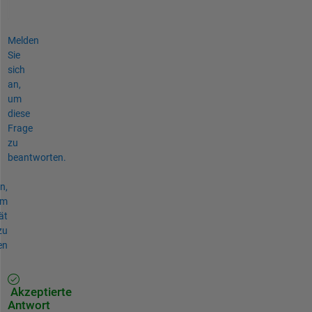
n
o
t 
e
Melden
x
Sie
c
sich
e
e
an,
d 
um
1
diese
.
Frage
zu
beantworten.
n,
um
ät
zu
en
Akzeptierte
Antwort