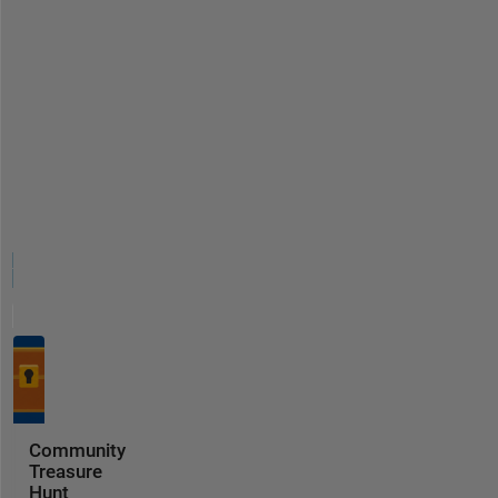
Community
Treasure
Hunt