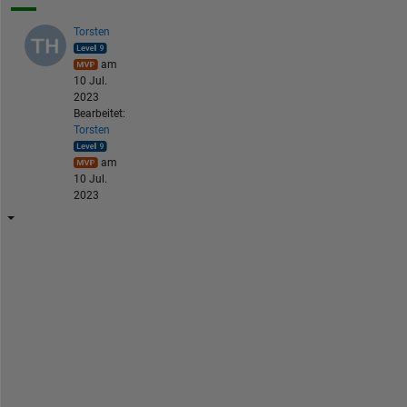
Torsten
am
10 Jul.
2023
Bearbeitet:
Torsten
am
10 Jul.
2023
B
e
f
o
r
e 
e