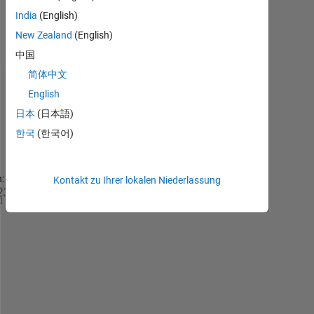
13
India
(English)
Ansichten
New Zealand
(English)
(30 Tage)
中国
简体中文
Ältere
English
Kommentare
日本
(日本語)
anzeigen
한국
(한국어)
:
Kontakt zu Ihrer lokalen Niederlassung
clc;
clear;
close 
all
;
%% Data
% Define the parameters
qe = 1;