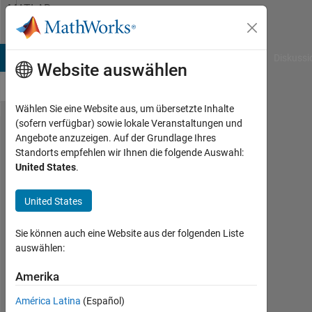
Weiter zum Inhalt
MATLAB
Answers
B Answers
File Exchange
Cody
AI Chat Playground
Diskussi
Website auswählen
Wählen Sie eine Website aus, um übersetzte Inhalte
(sofern verfügbar) sowie lokale Veranstaltungen und
How do
Angebote anzuzeigen. Auf der Grundlage Ihres
Standorts empfehlen wir Ihnen die folgende Auswahl:
I fix
United States
.
"Index
in
United States
position
Sie können auch eine Website aus der folgenden Liste
2
auswählen:
exceeds
Amerika
array
bounds
América Latina
(Español)