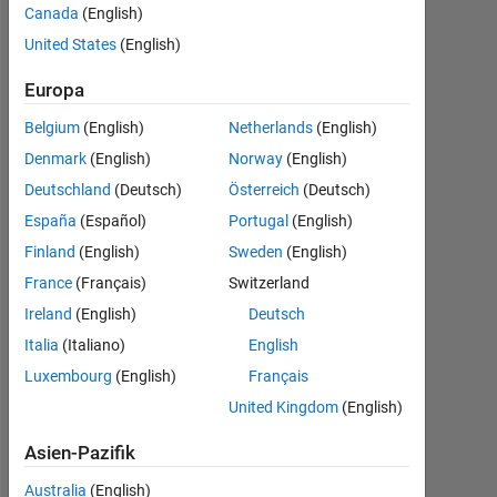
(must
Canada
(English)
not
United States
(English)
exceed
Europa
1)."
Belgium
(English)
Netherlands
(English)
Denmark
(English)
Norway
(English)
Samuel
Deutschland
(Deutsch)
Österreich
(Deutsch)
Suakye
España
(Español)
Portugal
(English)
10
Jul.
Finland
(English)
Sweden
(English)
2023
France
(Français)
Switzerland
1
Ireland
(English)
Deutsch
Antwort
Italia
(Italiano)
English
Antwort
Luxembourg
(English)
Français
akzeptiert
United Kingdom
(English)
Aktualisiert
Asien-Pazifik
11 Jul.
Australia
(English)
2023