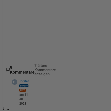
l
o
w
i
n
g 
l
o
o
p
.
7 ältere
9
Kommentare
Kommentare
anzeigen
Torsten
am 11
Jul.
2023