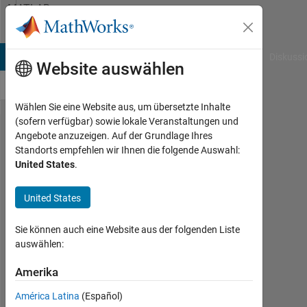
Weiter zum Inhalt
MATLAB
Answers
B Answers
File Exchange
Cody
AI Chat Playground
Diskussi
Website auswählen
Wählen Sie eine Website aus, um übersetzte Inhalte
(sofern verfügbar) sowie lokale Veranstaltungen und
C2000 Host-
Angebote anzuzeigen. Auf der Grundlage Ihres
Standorts empfehlen wir Ihnen die folgende Auswahl:
Communication
United States
.
latency
United States
Gu-
Sie können auch eine Website aus der folgenden Liste
Cheol
auswählen:
Jeong
6
Amerika
Jul.
2023
América Latina
(Español)
1