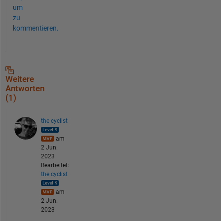
um
zu
kommentieren.
Weitere
Antworten
(1)
the cyclist
am
2 Jun.
2023
Bearbeitet:
the cyclist
am
2 Jun.
2023