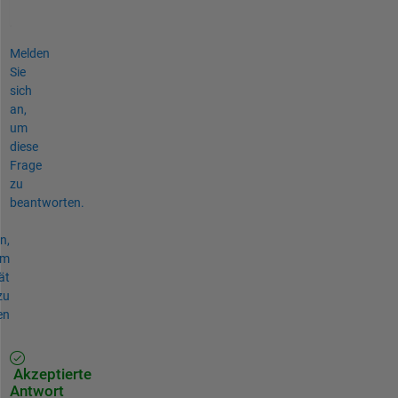
Melden
Sie
sich
an,
um
diese
Frage
zu
beantworten.
n,
um
ät
zu
en
Akzeptierte
Antwort