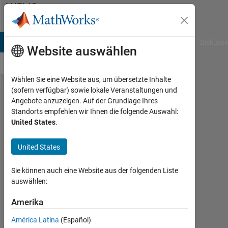
Weiter zum Inhalt
MATLAB
Answers
B Answers
File Exchange
Cody
AI Chat Playground
Diskussi
Website auswählen
Wählen Sie eine Website aus, um übersetzte Inhalte
(sofern verfügbar) sowie lokale Veranstaltungen und
Variables
Angebote anzuzeigen. Auf der Grundlage Ihres
Standorts empfehlen wir Ihnen die folgende Auswahl:
corresponding
United States
.
with NaN
won't graph
United States
Sie können auch eine Website aus der folgenden Liste
William
auswählen:
2
Jun.
Amerika
2023
América Latina
(Español)
2