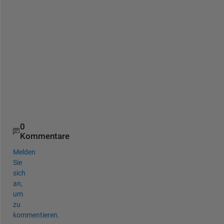
i
n 
b
2 
a
s 
w
e
l
l
? 
0
Kommentare
Melden
Sie
sich
an,
um
zu
kommentieren.