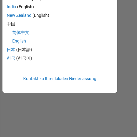
i
India
(English)
n 
New Zealand
(English)
m
y 
中国
c
简体中文
o
English
d
e 
日本
(日本語)
t
한국
(한국어)
h
e
r
Kontakt zu Ihrer lokalen Niederlassung
e 
a
r
e 
t
w
o 
v
a