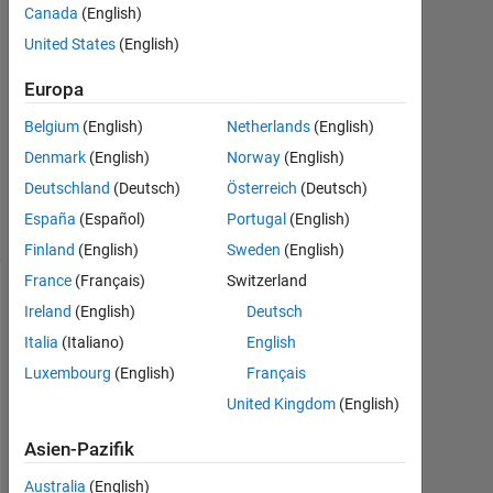
Antworten
Canada
(English)
United States
(English)
Antwort
akzeptiert
Europa
Belgium
(English)
Netherlands
(English)
Aktualisiert
2 Jun. 2023
Denmark
(English)
Norway
(English)
12
Deutschland
(Deutsch)
Österreich
(Deutsch)
Ansichten
España
(Español)
Portugal
(English)
(30 Tage)
Finland
(English)
Sweden
(English)
France
(Français)
Switzerland
Ireland
(English)
Deutsch
Italia
(Italiano)
English
Luxembourg
(English)
Français
United Kingdom
(English)
Asien-Pazifik
S
o 
Australia
(English)