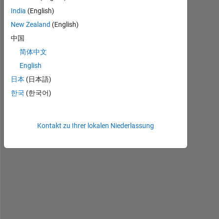
India
(English)
New Zealand
(English)
I 
h
中国
a
简体中文
v
English
e 
a 
日本
(日本語)
s
한국
(한국어)
c
r
i
Kontakt zu Ihrer lokalen Niederlassung
p
t 
t
h
a
t 
c
a
l