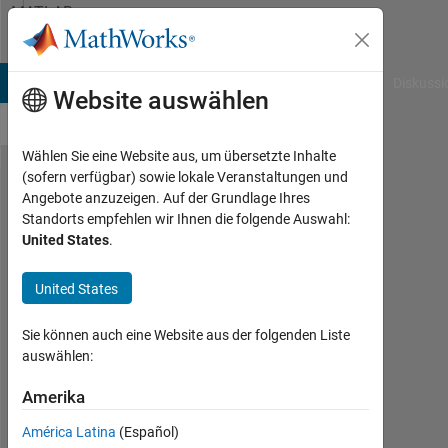
Weiter zum Inhalt
MATLAB
Answers
B Answers
File Exchange
Cody
AI Chat Playground
Diskussi
Website auswählen
Wählen Sie eine Website aus, um übersetzte Inhalte
(sofern verfügbar) sowie lokale Veranstaltungen und
How to
Angebote anzuzeigen. Auf der Grundlage Ihres
Standorts empfehlen wir Ihnen die folgende Auswahl:
determine
United States
.
if the user
closed
United States
the app
Sie können auch eine Website aus der folgenden Liste
window?
auswählen:
Amerika
Rich006
24
América Latina
(Español)