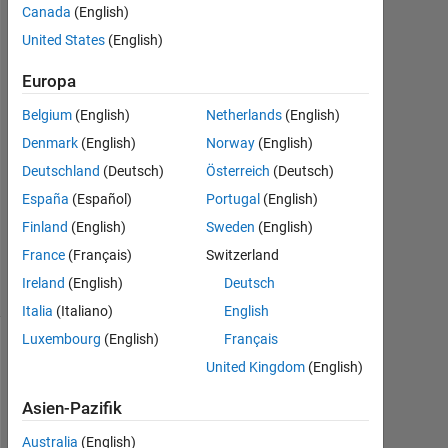
Apr.
Canada
(English)
2023
United States
(English)
1
Antwort
Europa
Antwort
Belgium
(English)
Netherlands
(English)
akzeptiert
Denmark
(English)
Norway
(English)
Deutschland
(Deutsch)
Österreich
(Deutsch)
Aktualisiert
España
(Español)
Portugal
(English)
24 Apr.
2023
Finland
(English)
Sweden
(English)
14
France
(Français)
Switzerland
Ansichten
Ireland
(English)
Deutsch
(30 Tage)
Italia
(Italiano)
English
Luxembourg
(English)
Français
United Kingdom
(English)
Asien-Pazifik
Australia
(English)