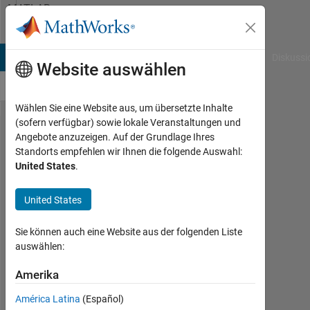
Weiter zum Inhalt
MATLAB
Answers
B Answers
File Exchange
Cody
AI Chat Playground
Diskussi
Website auswählen
Wählen Sie eine Website aus, um übersetzte Inhalte
(sofern verfügbar) sowie lokale Veranstaltungen und
Multiple
Angebote anzuzeigen. Auf der Grundlage Ihres
Standorts empfehlen wir Ihnen die folgende Auswahl:
initial points
United States
.
in fmincon
optimization
United States
Sie können auch eine Website aus der folgenden Liste
xin
auswählen:
lin
10
Amerika
Apr.
2023
América Latina
(Español)