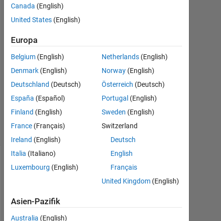
Apr.
Canada
(English)
2023
United States
(English)
2
Antworten
Europa
Antwort
Belgium
(English)
Netherlands
(English)
akzeptiert
Denmark
(English)
Norway
(English)
Deutschland
(Deutsch)
Österreich
(Deutsch)
Aktualisiert
España
(Español)
Portugal
(English)
4 Apr. 2023
17
Finland
(English)
Sweden
(English)
Ansichten
France
(Français)
Switzerland
(30 Tage)
Ireland
(English)
Deutsch
Italia
(Italiano)
English
Luxembourg
(English)
Français
United Kingdom
(English)
Asien-Pazifik
Australia
(English)