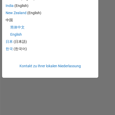
India
(English)
I 
New Zealand
(English)
h
a
中国
v
简体中文
e 
English
a 
8
日本
(日本語)
7
한국
(한국어)
6
0
x
Kontakt zu Ihrer lokalen Niederlassung
1 
d
o
u
b
l
e 
(
T