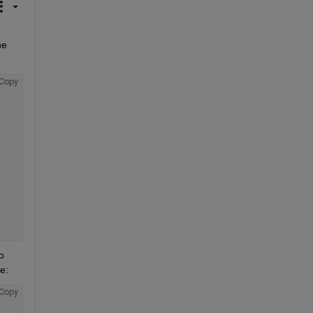
 method of the 
Copy
o 
e:
Copy