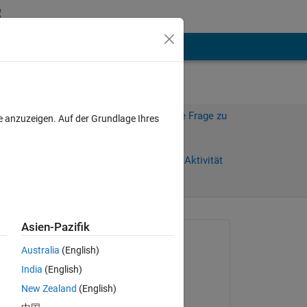
hen
Mehr
Melden Sie sich an, um diese Frage zu
e anzuzeigen. Auf der Grundlage Ihres
beantworten.
)
Weiterleiten
Anmelden, um Aktivität
zu verfolgen
Asien-Pazifik
Gefragt:
Australia
(English)
Ihaveaquest
India
(English)
am 29 Mär. 2023
New Zealand
(English)
Kommentiert: