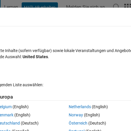
Lernen
Melden Sie sich an
MATLAB erhalten
t Playground
Diskussionen
Wettbewerbe
Blogs
Veröffentlic
FAQs zu MATLAB
Mehr
zte Inhalte (sofern verfügbar) sowie lokale Veranstaltungen und Angebot
nde Auswahl:
United States
.
ort akzeptiert
Aktualisiert 30 Mär. 2023
70 Ansichten (30 Tage
lgenden Liste auswählen:
uropa
elgium
(English)
Netherlands
(English)
0 Stimmen
enmark
(English)
Norway
(English)
t pp is open and close it at the beginning of  the script.
eutschland
(Deutsch)
Österreich
(Deutsch)
nd write to powerpoint with same name.