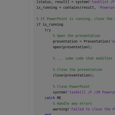
[status, result] = system(
'tasklist /F
is_running = contains(result, 
'Powerpn
% If PowerPoint is running, close the 
if 
is_running
try
% Open the presentation
        presentation = Presentation(
'm
        open(presentation);
% ... some code that modifies 
% Close the presentation
        close(presentation);
% Close PowerPoint
        system(
'taskkill /F /IM Powerp
catch 
ME
% Handle any errors
        warning(
'Failed to close the P
end