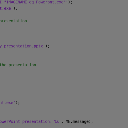
I "IMAGENAME eq Powerpnt.exe"'
);
t.exe'
);
presentation
y_presentation.pptx'
);
the presentation ...
nt.exe'
);
owerPoint presentation: %s'
, ME.message);