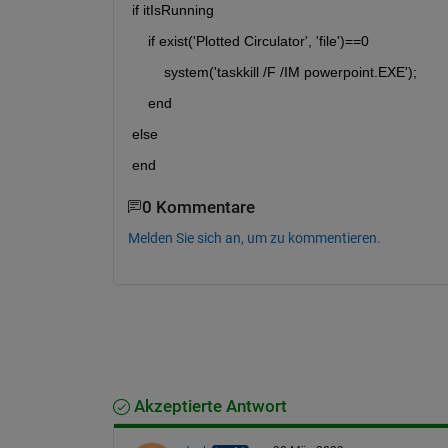
if itIsRunning
    if exist('Plotted Circulator', 'file')==0
        system('taskkill /F /IM powerpoint.EXE');
    end
else
end
0 Kommentare
Melden Sie sich an, um zu kommentieren.
Akzeptierte Antwort