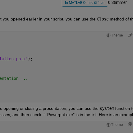
0 Stimmen
In MATLAB Online öffnen
t you opened earlier in your script, you can use the 
Close
Theme
tation.pptx'
);
entation ...
re opening or closing a presentation, you can use the 
system
 function t
esses, and then check if "Powerpnt.exe" is in the list. Here is an exampl
Theme