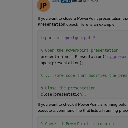
Jack
am 30 Mär. 2023
If you want to close a PowerPoint presentation tha
Presentation
 object. Here is an example:
import 
mlreportgen.ppt.*
% Open the PowerPoint presentation
presentation = Presentation(
'my_presen
open(presentation);
% ... some code that modifies the pres
% Close the presentation
close(presentation);
If you want to check if PowerPoint is running befo
execute a command line that lists all running proc
% Check if PowerPoint is running