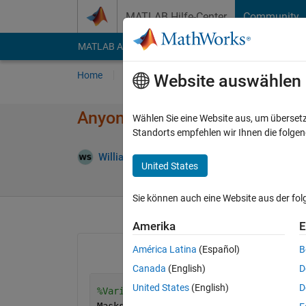
Weiter zum Inhalt
MATLAB Hilfe-Center
Community
MATLAB Answers
File Exchange
Cody
AI Cha
Home
Fragen
Antworten
Durchsuchen
Website auswählen
Anyone know what is wrong wi
Wählen Sie eine Website aus, um überset
Standorts empfehlen wir Ihnen die folge
Antwort 
William
23 Mär. 2023
1 Antwort
United States
Sie können auch eine Website aus der fo
Amerika
E
América Latina
(Español)
B
Canada
(English)
D
United States
(English)
D
%Variable definitions:
Masks = niftiread(
"Gated_Image_TE1_1.n