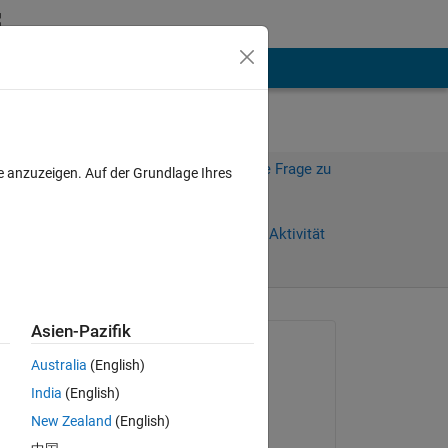
hen
Mehr
Melden Sie sich an, um diese Frage zu
e anzuzeigen. Auf der Grundlage Ihres
beantworten.
Weiterleiten
Anmelden, um Aktivität
zu verfolgen
Asien-Pazifik
Gefragt:
Australia
(English)
William
India
(English)
am 23 Mär. 2023
Copy
New Zealand
(English)
Kommentiert: