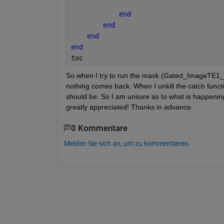
end
end
end
end
toc
So when I try to run the mask (Gated_ImageTE1_1.
nothing comes back. When I unkill the catch functi
should be. So I am unsure as to what is happenin
greatly appreciated! Thanks in advance. 
0 Kommentare
Melden Sie sich an, um zu kommentieren.