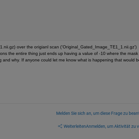
nii.gz) over the origianl scan ('Original_Gated_Image_TE1_1.nii.gz') 
ons the entire thing just ends up having a value of -10 where the mask 
g and why. If anyone could let me know what is happening that would be
Melden Sie sich an, um diese Frage zu bean
Weiterleiten
Anmelden, um Aktivität zu v