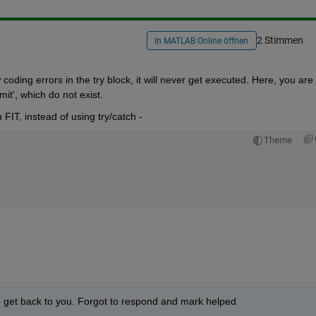
2 Stimmen
In MATLAB Online öffnen
y
 coding errors in the try block, it will never get executed. Here, you are 
t', which do not exist.
FIT, instead of using try/catch - 
Theme
to get back to you. Forgot to respond and mark helped