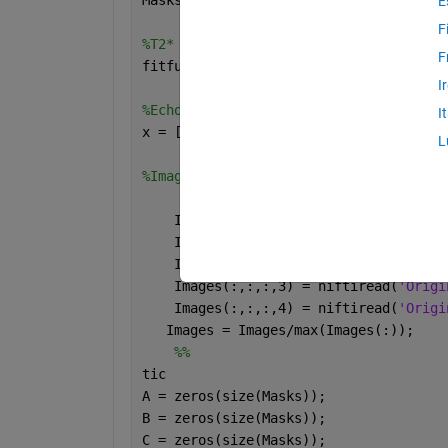
E
F
%T2* Calculations, lets see if this wo
F
fitfunc = cftool;
I
%Echo times matrix
I
x = [0.086883, 0.15, 0.3, 0.7 ];
L
%Images = matrix;
    Images = zeros(128,128,128,4);
    Images(:,:,:,1) = niftiread(
'Origi
    Images(:,:,:,2) = niftiread(
'Origi
    Images(:,:,:,3) = niftiread(
'Origi
    Images(:,:,:,4) = niftiread(
'Origi
   Images = Images/max(Images(:));
    %%
tic
A = zeros(size(Masks));
B = zeros(size(Masks));
C = zeros(size(Masks));