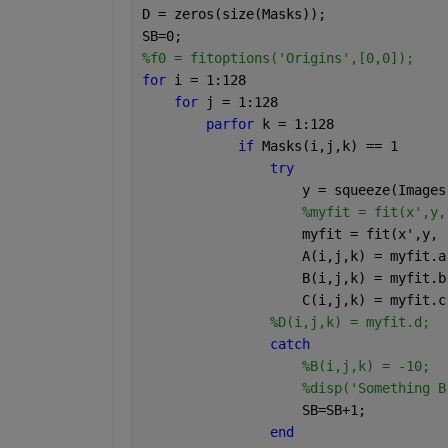
D = zeros(size(Masks));
SB=0;
%f0 = fitoptions('Origins',[0,0]);
for 
i = 1:128
for 
j = 1:128
parfor 
k = 1:128
if 
Masks(i,j,k) == 1
try
                    y = squeeze(Images
%myfit = fit(x',y,
                    myfit = fit(x',y, 
                    A(i,j,k) = myfit.a
                    B(i,j,k) = myfit.b
                    C(i,j,k) = myfit.c
%D(i,j,k) = myfit.d;
catch
%B(i,j,k) = -10;
%disp('Something B
                    SB=SB+1;
end