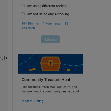
'
,[10000,2,.05],
'LowerLimit'
,[0,0,-Inf]);
Community Treasure Hunt
Find the treasures in MATLAB Central and
discover how the community can help you!
Start Hunting!