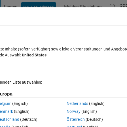
Lernen
Melden Sie sich an
MATLAB erhalten
t Playground
Diskussionen
Wettbewerbe
Blogs
Veröffentlic
FAQs zu MATLAB
Mehr
th my T2* calculations?
zte Inhalte (sofern verfügbar) sowie lokale Veranstaltungen und Angebot
nde Auswahl:
United States
.
akzeptiert
Aktualisiert 4 Apr. 2023
17 Ansichten (30 Tage)
lgenden Liste auswählen:
uropa
elgium
(English)
Netherlands
(English)
0 Stimmen
In MATLAB Online öffnen
enmark
(English)
Norway
(English)
Theme
eutschland
(Deutsch)
Österreich
(Deutsch)
ii.gz"
);