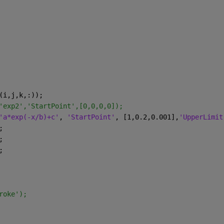
(i,j,k,:));
'exp2','StartPoint',[0,0,0,0]);
'a*exp(-x/b)+c'
, 
'StartPoint'
, [1,0.2,0.001],
'UpperLimit
;
;
;
roke');