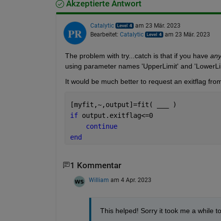
Akzeptierte Antwort
Catalytic
am 23 Mär. 2023
Bearbeitet:
Catalytic
am 23 Mär. 2023
The problem with try...catch is that if you have 
an
using parameter names 'UpperLimit' and 'LowerLimi
It would be much better to request an exitflag from 
[myfit,~,output]=fit( 
___ 
)
if 
output.exitflag<=0
continue
end
1 Kommentar
William
am 4 Apr. 2023
This helped! Sorry it took me a while 