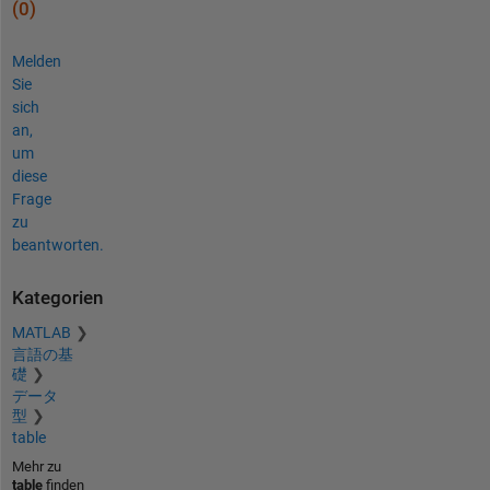
(0)
Melden
Sie
sich
an,
um
diese
Frage
zu
beantworten.
Kategorien
MATLAB
言語の基
礎
データ
型
table
Mehr zu
table
finden