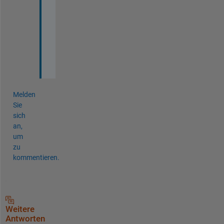
い
た
し
ま
す
。
Melden
Sie
sich
an,
um
zu
kommentieren.
Weitere
Antworten