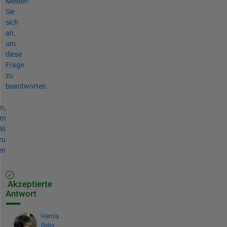
Melden
Sie
sich
an,
um
diese
Frage
zu
beantworten.
n,
um
ät
zu
en
Akzeptierte
Antwort
Hernia
Baby