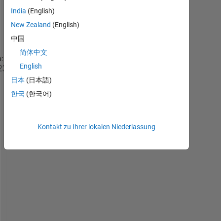
Kommentare
India
(English)
anzeigen
New Zealand
(English)
中国
简体中文
:
English
t
a
日本
(日本語)
b
한국
(한국어)
l
e
型
Kontakt zu Ihrer lokalen Niederlassung
に
お
い
て
、
変
数
名
を