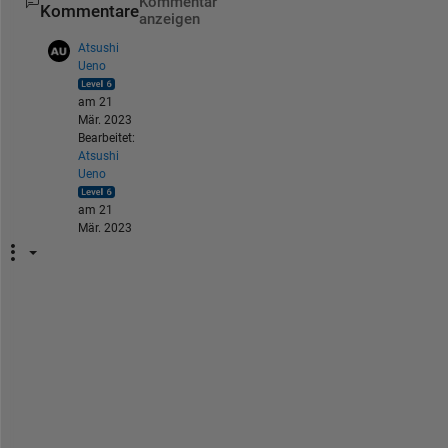
Kommentar
Kommentare
anzeigen
Atsushi
Ueno
am 21
Mär. 2023
Bearbeitet:
Atsushi
Ueno
am 21
Mär. 2023
お
そ
ら
く
自
動
化