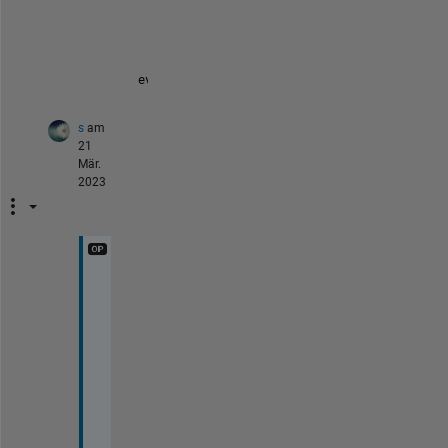
た
。
eval([
'table('
,varname1,
','
,varname2,
');'
]);
s
am
21
Mär.
2023
ご
回
答
あ
り
が
と
う