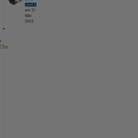
am 21
Mär.
2023
:
x
2
の
変
数
名
を
自
動
で
割
り