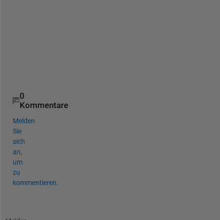
い
の
で
し
ょ
う
か
。
0
Kommentare
Melden
Sie
sich
an,
um
zu
kommentieren.