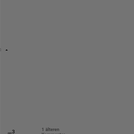
え
た
と
し
ま
す
。
a = 100;
b = 200;
vnames = [
"x1"
,
"x2"
];
table(a,b,
'VariableNames'
,vnames)
ans = 
1×2 table
x1
x2
___
___
1 älteren
3