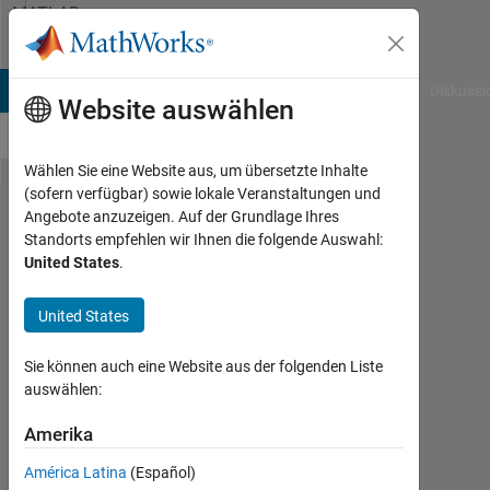
Weiter zum Inhalt
MATLAB
Answers
B Answers
File Exchange
Cody
AI Chat Playground
Diskussi
Website auswählen
Wählen Sie eine Website aus, um übersetzte Inhalte
(sofern verfügbar) sowie lokale Veranstaltungen und
table
Angebote anzuzeigen. Auf der Grundlage Ihres
Standorts empfehlen wir Ihnen die folgende Auswahl:
デー
United States
.
タの
変数
United States
名を
Sie können auch eine Website aus der folgenden Liste
割り
auswählen:
当て
Amerika
る方
法
América Latina
(Español)