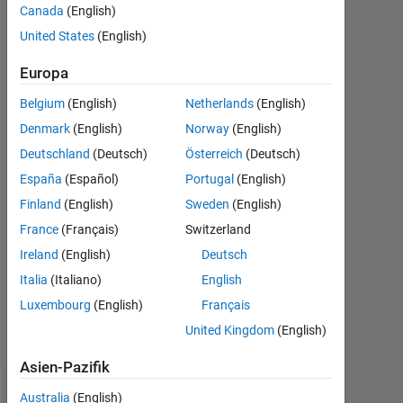
Canada
(English)
United States
(English)
s
21
Europa
Mär.
2023
Belgium
(English)
Netherlands
(English)
1
Denmark
(English)
Norway
(English)
Antwort
Deutschland
(Deutsch)
Österreich
(Deutsch)
Antwort
España
(Español)
Portugal
(English)
akzeptiert
Finland
(English)
Sweden
(English)
France
(Français)
Switzerland
Aktualisiert
Ireland
(English)
Deutsch
21 Mär.
2023
Italia
(Italiano)
English
10
Luxembourg
(English)
Français
Ansichten
United Kingdom
(English)
(30 Tage)
Asien-Pazifik
Australia
(English)
Ältere