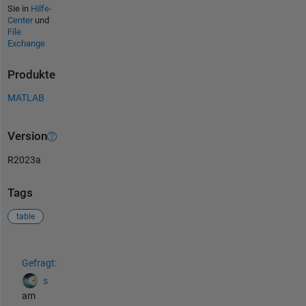
Sie in
Hilfe-
Center
und
File
Exchange
Produkte
MATLAB
Version
R2023a
Tags
table
Siehe auch
Gefragt:
s
am