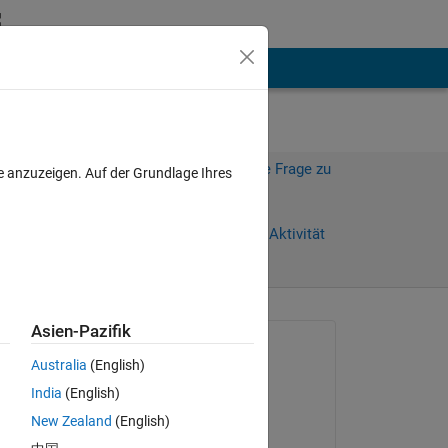
hen
Mehr
Melden Sie sich an, um diese Frage zu
e anzuzeigen. Auf der Grundlage Ihres
beantworten.
Weiterleiten
Anmelden, um Aktivität
zu verfolgen
Asien-Pazifik
Gefragt:
Australia
(English)
roberto
India
(English)
am 9 Mär. 2023
New Zealand
(English)
Beantwortet: