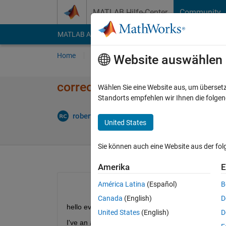
Weiter zum Inhalt
MATLAB Hilfe-Center
Community
MATLAB Answers
File Exchange
Cody
AI Cha
Home
Fragen
Antworten
Durchsuchen
Website auswählen
correct format file for neural 
Wählen Sie eine Website aus, um überset
Standorts empfehlen wir Ihnen die folge
Aktualisie
roberto
9 Mär. 2023
1 Antwort
United States
Sie können auch eine Website aus der fo
Amerika
E
América Latina
(Español)
B
Canada
(English)
D
hello everybody
United States
(English)
D
I've an array file, class double 5000x1, saved in M