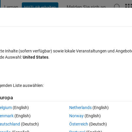
Lernen
Melden Sie sich an
MATLAB erhalten
t Playground
Diskussionen
Wettbewerbe
Blogs
Veröffentlic
FAQs zu MATLAB
Mehr
network script
zte Inhalte (sofern verfügbar) sowie lokale Veranstaltungen und Angebot
nde Auswahl:
United States
.
rt 11 Sep. 2024
6 Ansichten (30 Tage)
lgenden Liste auswählen:
uropa
elgium
(English)
Netherlands
(English)
0 Stimmen
enmark
(English)
Norway
(English)
eutschland
(Deutsch)
Österreich
(Deutsch)
atlab drive. it contains a column of time series data: