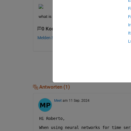
E
F
what is the correct format to be used for neural n
F
I
0 Kommentare
I
Melden Sie sich an, um zu kommentieren.
L
Antworten (1)
Meet
am 11 Sep. 2024
Hi Roberto, 
When using neural networks for time ser