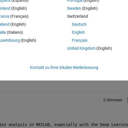
spaña
(Español)
Portugal
(English)
inland
(English)
Sweden
(English)
etwork analyses? tks
rance
(Français)
Switzerland
reland
(English)
Deutsch
talia
(Italiano)
English
uxembourg
(English)
Français
United Kingdom
(English)
Melden Sie sich an, um diese Frage zu bean
Kontakt zu Ihrer lokalen Niederlassung
Weiterleiten
Anmelden, um Aktivität zu v
0 Stimmen
ies analysis in MATLAB, especially with the Deep Learning