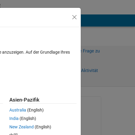
hen
Mehr
Melden Sie sich an, um diese Frage zu
e anzuzeigen. Auf der Grundlage Ihres
beantworten.
Weiterleiten
Anmelden, um Aktivität
zu verfolgen
Asien-Pazifik
Gefragt:
Australia
(English)
Cedric Kotitschke
India
(English)
am 20 Feb. 2023
New Zealand
(English)
Bearbeitet: