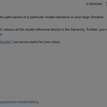
0 Stimmen
the path
names of a particular model reference in your large Simulink 
h returns all the model reference blocks in the hierarchy. Further, you 
l.
Handle()
 can prove useful for your issue.
ogrammatic Model Editing