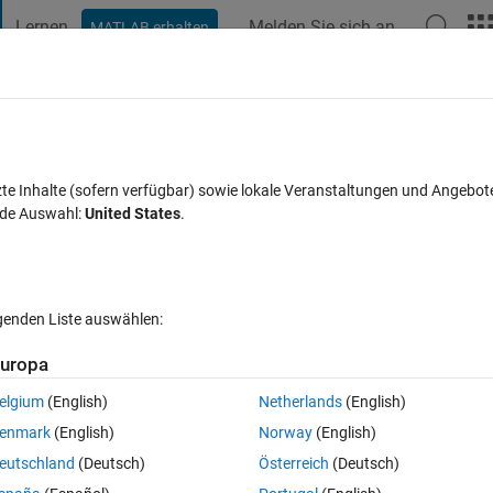
Lernen
Melden Sie sich an
MATLAB erhalten
t Playground
Diskussionen
Wettbewerbe
Blogs
Veröffentlic
FAQs zu MATLAB
Mehr
 model references
zte Inhalte (sofern verfügbar) sowie lokale Veranstaltungen und Angebot
nde Auswahl:
United States
.
Aktualisiert 2 Mär. 2023
29 Ansichten (30 Tage)
lgenden Liste auswählen:
uropa
elgium
(English)
Netherlands
(English)
0 Stimmen
In MATLAB Online öffnen
enmark
(English)
Norway
(English)
eutschland
(Deutsch)
Österreich
(Deutsch)