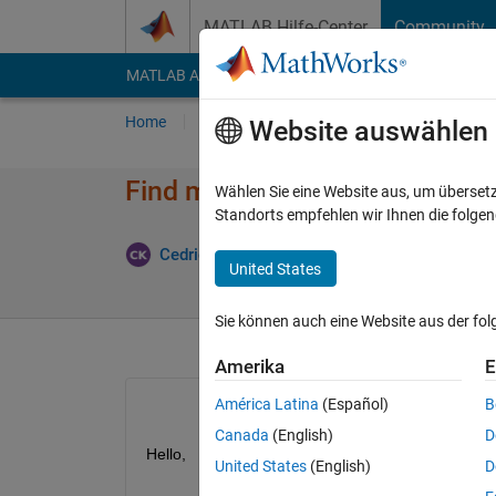
Weiter zum Inhalt
MATLAB Hilfe-Center
Community
MATLAB Answers
File Exchange
Cody
AI Cha
Home
Fragen
Antworten
Durchsuchen
Website auswählen
Find model references within
Wählen Sie eine Website aus, um überset
Standorts empfehlen wir Ihnen die folge
Cedric Kotitschke
20 Feb. 2023
1 Antwort
United States
Sie können auch eine Website aus der fo
Amerika
E
América Latina
(Español)
B
Canada
(English)
D
Hello,
United States
(English)
D