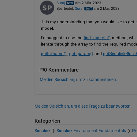
Suraj
am 2 Mär. 2023
Bearbeitet:
Suraj
am 2 Mär. 2023
 It is my understanding that you would like to get 
model.
I’d suggest to use the 
find_mdlrefs()
 method, whic
iterate through the array to find the required mode
getfullname()
, 
get_param()
 and 
getSimulinkBlock
0 Kommentare
Melden Sie sich an, um zu kommentieren.
Melden Sie sich an, um diese Frage zu beantworten.
Kategorien
Simulink
Simulink Environment Fundamentals
Pr