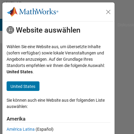
Weiter zum Inhalt
MATLAB
Answers
B Answers
File Exchange
Cody
AI Chat Playground
Diskussi
Website auswählen
Wählen Sie eine Website aus, um übersetzte Inhalte
(sofern verfügbar) sowie lokale Veranstaltungen und
ア
Angebote anzuzeigen. Auf der Grundlage Ihres
Standorts empfehlen wir Ihnen die folgende Auswahl:
ッ
United States
.
プ
ル
United States
シ
Sie können auch eine Website aus der folgenden Liste
リ
auswählen:
コ
Amerika
ン
の
América Latina
(Español)