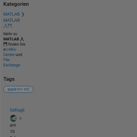
Kategorien
MATLAB
MATLAB
入門
Mehr zu
MATLAB 入
門
finden Sie
in
Hilfe-
Center
und
File
Exchange
Tags
apple m1 m2
Siehe auch
Gefragt:
s
am
10