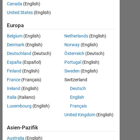
対
Canada
(English)
応
United States
(English)
Europa
s
Belgium
(English)
Netherlands
(English)
10
Denmark
(English)
Norway
(English)
Feb.
2023
Deutschland
(Deutsch)
Österreich
(Deutsch)
1
España
(Español)
Portugal
(English)
Antwort
Finland
(English)
Sweden
(English)
France
(Français)
Switzerland
Aktualisiert
12 Feb.
Ireland
(English)
Deutsch
2023
Italia
(Italiano)
English
2
Luxembourg
(English)
Français
Ansichten
(30 Tage)
United Kingdom
(English)
Asien-Pazifik
Australia
(English)