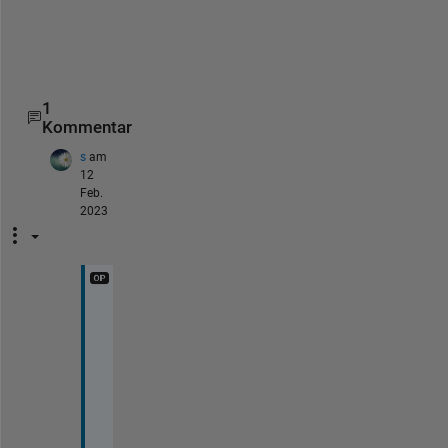
ま
す
。
1
Kommentar
s
am
12
Feb.
2023
ご
回
答
あ
り
が
と