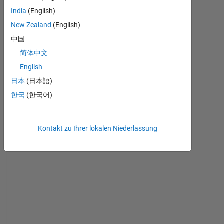
India
(English)
New Zealand
(English)
中国
简体中文
ア
English
ッ
日本
(日本語)
プ
한국
(한국어)
ル
社
の
Kontakt zu Ihrer lokalen Niederlassung
ア
ッ
プ
ル
シ
リ
コ
ン
に
ネ