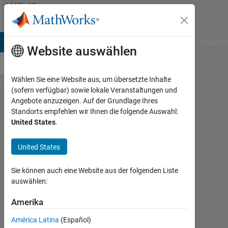
Weiter zum Inhalt
MATLAB
Answers
B Answers
File Exchange
Cody
AI Chat Playground
Diskussi
Website auswählen
Wählen Sie eine Website aus, um übersetzte Inhalte
(sofern verfügbar) sowie lokale Veranstaltungen und
Bar plot
Angebote anzuzeigen. Auf der Grundlage Ihres
Standorts empfehlen wir Ihnen die folgende Auswahl:
for two
United States
.
matrices
together
United States
Sie können auch eine Website aus der folgenden Liste
Joydeb
auswählen:
Saha
18
Amerika
Jan.
2023
América Latina
(Español)