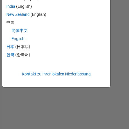
v
India
(English)
e 
New Zealand
(English)
t
w
中国
o 
简体中文
m
English
a
t
日本
(日本語)
r
한국
(한국어)
i
c
e
Kontakt zu Ihrer lokalen Niederlassung
s 
w
w 
a
n
d 
s
i
. 