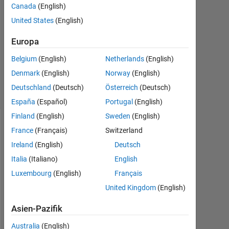
1
Canada
(English)
Antwort
United States
(English)
Aktualisiert
Europa
18 Jan.
Belgium
(English)
Netherlands
(English)
2023
7
Denmark
(English)
Norway
(English)
Ansichten
Deutschland
(Deutsch)
Österreich
(Deutsch)
(30 Tage)
España
(Español)
Portugal
(English)
Finland
(English)
Sweden
(English)
France
(Français)
Switzerland
Ireland
(English)
Deutsch
Italia
(Italiano)
English
Luxembourg
(English)
Français
United Kingdom
(English)
I 
Asien-Pazifik
h
a
Australia
(English)