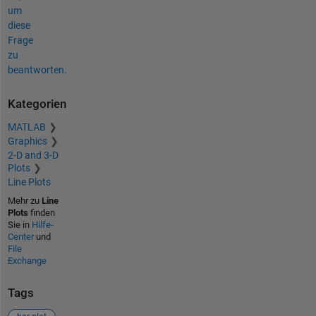
um
diese
Frage
zu
beantworten.
Kategorien
MATLAB
Graphics
2-D and 3-D
Plots
Line Plots
Mehr zu
Line
Plots
finden
Sie in
Hilfe-
Center
und
File
Exchange
Tags