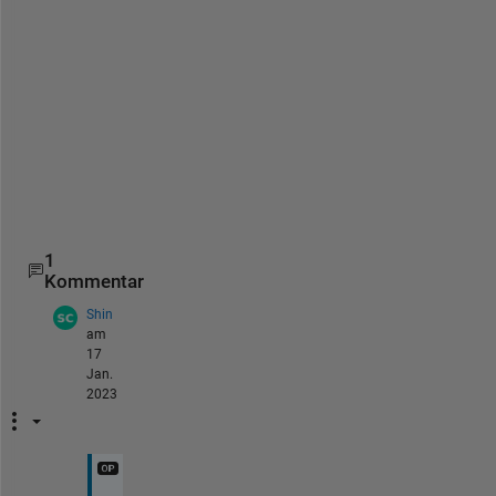
          6 6 3 1 2;
          3 6 8 2 7];
s=size(matrix);
new=matrix(sub2ind(s,index,1:s(2)))
new
=
1×5
1
Kommentar
Shin
am
17
Jan.
2023