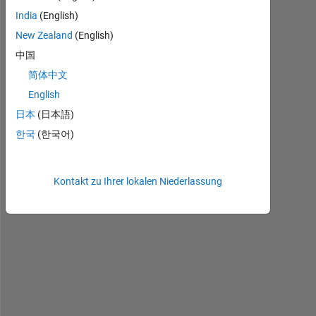
India
(English)
New Zealand
(English)
中国
简体中文
H
i 
English
t
日本
(日本語)
h
한국
(한국어)
e
r
e
Kontakt zu Ihrer lokalen Niederlassung
,
I 
h
a
v
e 
a 
a
n 
a