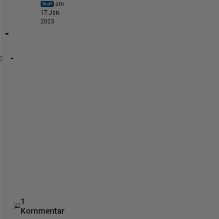
am
17 Jan.
2023
index = [2 4 3 1 5];
matrix = [5 2 5 3 4;
          1 2 4 2 6;
          7 5 0 9 3;
          6 6 3 1 2;
          3 6 8 2 7];
      new=[];
for 
i=1:length(index)
          new(i)=matrix(index(i),i);
end
      new
1
Kommentar