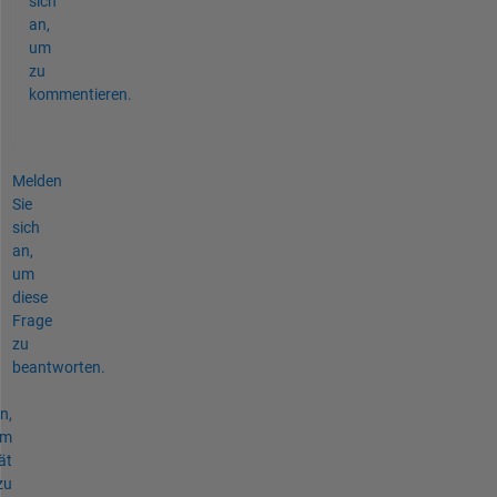
sich
an,
um
zu
kommentieren.
Melden
Sie
sich
an,
um
diese
Frage
zu
beantworten.
n,
um
ät
zu