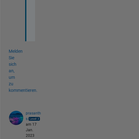
t
i
o
n
.
Melden
Sie
sich
an,
um
zu
kommentieren.
prasanth
s
am 17
Jan.
2023