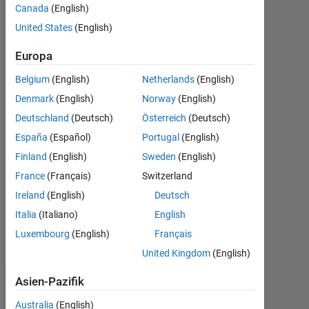
Canada
(English)
Shin
17
United States
(English)
Jan.
2023
Europa
3
Belgium
(English)
Netherlands
(English)
Antworten
Denmark
(English)
Norway
(English)
Antwort
Deutschland
(Deutsch)
Österreich
(Deutsch)
akzeptiert
España
(Español)
Portugal
(English)
Finland
(English)
Sweden
(English)
Aktualisiert
France
(Français)
Switzerland
17 Jan.
2023
Ireland
(English)
Deutsch
7
Italia
(Italiano)
English
Ansichten
Luxembourg
(English)
Français
(30 Tage)
United Kingdom
(English)
Asien-Pazifik
Australia
(English)