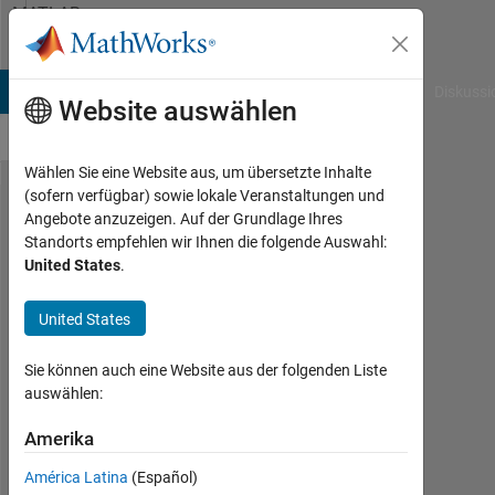
Weiter zum Inhalt
MATLAB
Answers
B Answers
File Exchange
Cody
AI Chat Playground
Diskussi
Website auswählen
Wählen Sie eine Website aus, um übersetzte Inhalte
(sofern verfügbar) sowie lokale Veranstaltungen und
How to
Angebote anzuzeigen. Auf der Grundlage Ihres
Standorts empfehlen wir Ihnen die folgende Auswahl:
extract
United States
.
value
from a
United States
matrix
Sie können auch eine Website aus der folgenden Liste
with
auswählen:
given
Amerika
indices
América Latina
(Español)