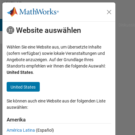
Weiter zum Inhalt
MATLAB
Answers
B Answers
File Exchange
Cody
AI Chat Playground
Diskussi
Website auswählen
Wählen Sie eine Website aus, um übersetzte Inhalte
(sofern verfügbar) sowie lokale Veranstaltungen und
Axes
Angebote anzuzeigen. Auf der Grundlage Ihres
Standorts empfehlen wir Ihnen die folgende Auswahl:
default
United States
.
zoom
limit
United States
Sie können auch eine Website aus der folgenden Liste
Jaeseok
auswählen:
19
Dez.
Amerika
2022
América Latina
(Español)
1