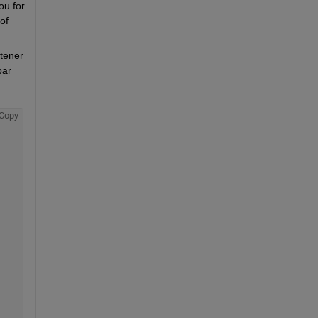
u for 
f 
tener 
ar 
Copy