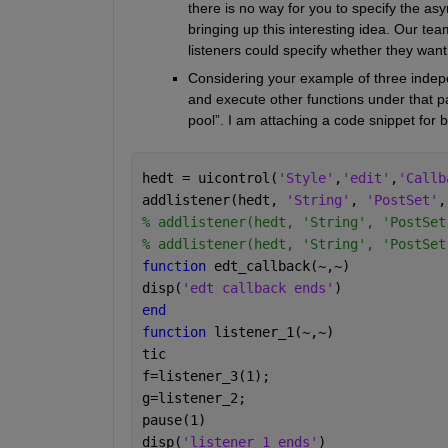
there is no way for you to specify the asy
bringing up this interesting idea. Our te
listeners could specify whether they want
Considering your example of three indepe
and execute other functions under that par
pool”. I am attaching a code snippet for be
hedt = uicontrol(
'Style'
,
'edit'
,
'Callb
addlistener(hedt, 
'String'
, 
'PostSet'
,
% addlistener(hedt, 'String', 'PostSet
% addlistener(hedt, 'String', 'PostSet
function 
edt_callback(~,~)   
disp(
'edt callback ends'
)
end
function 
listener_1(~,~)
tic
f=listener_3(1);
g=listener_2;
pause(1)
disp(
'listener 1 ends'
)