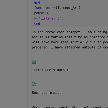
end
function 
k=listener_3(~)
pause(3)
k=
"listener 3"
;
end
In the above code snippet, I am running
and it is taking less time as compared 
will take more time initially due to po
prepared. I have attached outputs of co
First Run’s Output
Second run's output
We can see that code is taking only 3 seconds du