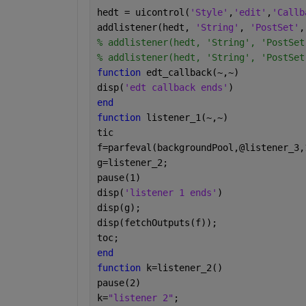
hedt = uicontrol(
'Style'
,
'edit'
,
'Callb
addlistener(hedt, 
'String'
, 
'PostSet'
,
% addlistener(hedt, 'String', 'PostSet
% addlistener(hedt, 'String', 'PostSet
function 
edt_callback(~,~)   
disp(
'edt callback ends'
)
end
function 
listener_1(~,~)
tic
f=parfeval(backgroundPool,@listener_3,
g=listener_2;
pause(1)
disp(
'listener 1 ends'
)
disp(g);
disp(fetchOutputs(f));
toc;
end
function 
k=listener_2()
pause(2)
k=
"listener 2"
;