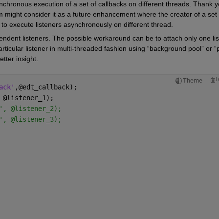
nchronous execution of a set of callbacks on different threads. Thank yo
am might consider it as a future enhancement where the creator of a set o
 to execute listeners asynchronously on different thread.
ndent listeners. The possible workaround can be to attach only one lis
ticular listener in multi-threaded fashion using “background pool” or “p
tter insight.
Theme
ack'
,@edt_callback);
 @listener_1);
', @listener_2);
', @listener_3);