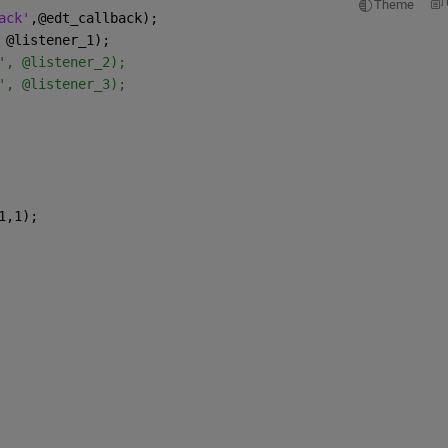
Theme
ack'
,@edt_callback);
 @listener_1);
', @listener_2);
', @listener_3);
1,1);