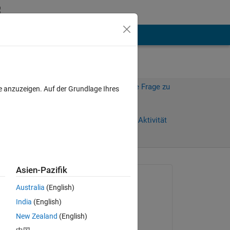
hen
Mehr
Melden Sie sich an, um diese Frage zu
e anzuzeigen. Auf der Grundlage Ihres
beantworten.
Weiterleiten
Anmelden, um Aktivität
zu verfolgen
Asien-Pazifik
Gefragt:
Australia
(English)
Jaeseok
India
(English)
am 8 Dez. 2022
New Zealand
(English)
Beantwortet:
Copy