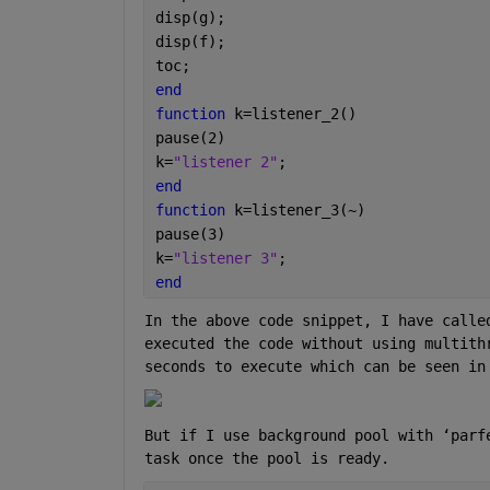
disp(g);
disp(f);
toc;
end
function 
k=listener_2()
pause(2)
k=
"listener 2"
;
end
function 
k=listener_3(~)
pause(3)
k=
"listener 3"
;
end
In the above code snippet, I have calle
executed the code without using multith
seconds to execute which can be seen in
But if I use background pool with ‘parf
task once the pool is ready.