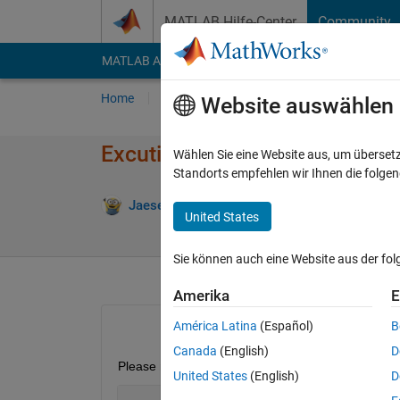
Weiter zum Inhalt
MATLAB Hilfe-Center
Community
MATLAB Answers
File Exchange
Cody
AI Cha
Home
Fragen
Antworten
Durchsuchen
Website auswählen
Excuting event listeners asyn
Wählen Sie eine Website aus, um überset
Standorts empfehlen wir Ihnen die folge
Antwort 
Jaeseok
8 Dez. 2022
1 Antwort
United States
Sie können auch eine Website aus der fo
Amerika
E
América Latina
(Español)
B
Canada
(English)
D
Please run below
United States
(English)
D