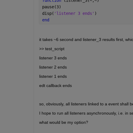
function 
listener_3(~,~)
pause(3)
disp(
'listener 3 ends'
)
end
it takes ~6 second and listener_3 results first, wh
>> test_script
listener 3 ends
listener 2 ends
listener 1 ends
edt callback ends
so, obviously, all listeners linked to a event shall 
I hope to run all listeners asynchronously, i.e. in 
what would be my option?