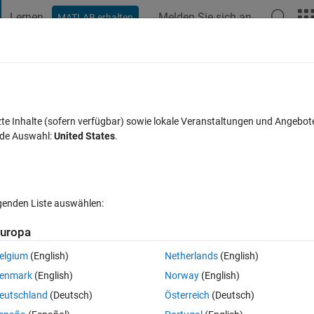
Lernen
Melden Sie sich an
MATLAB erhalten
t Playground
Diskussionen
Wettbewerbe
Blogs
Veröffentlic
FAQs zu MATLAB
Mehr
chronously
zte Inhalte (sofern verfügbar) sowie lokale Veranstaltungen und Angebot
nde Auswahl:
United States
.
akzeptiert
Aktualisiert 5 Jan. 2023
33 Ansichten (30 Tage)
lgenden Liste auswählen:
uropa
elgium
(English)
Netherlands
(English)
1 Stimme
In MATLAB Online öffnen
enmark
(English)
Norway
(English)
eutschland
(Deutsch)
Österreich
(Deutsch)
Theme