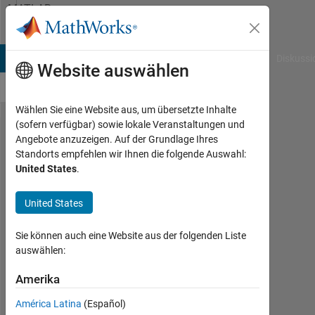
Weiter zum Inhalt
MATLAB
Answers
B Answers
File Exchange
Cody
AI Chat Playground
Diskussi
Website auswählen
Wählen Sie eine Website aus, um übersetzte Inhalte
(sofern verfügbar) sowie lokale Veranstaltungen und
an
Angebote anzuzeigen. Auf der Grundlage Ihres
Standorts empfehlen wir Ihnen die folgende Auswahl:
Alternative
United States
.
funtion
which is
United States
faster than
Sie können auch eine Website aus der folgenden Liste
"ismember"
auswählen:
Amerika
Ahmet
Hakan
América Latina
(Español)
UYANIK