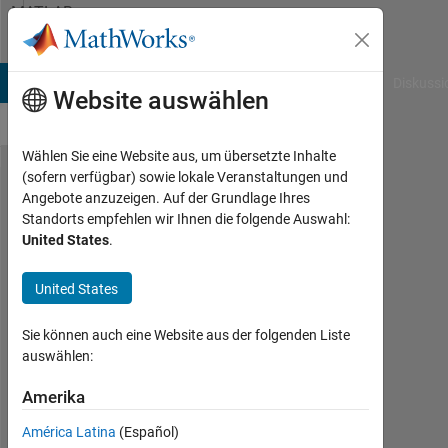
Weiter zum Inhalt
MATLAB
Answers
B Answers
File Exchange
Cody
AI Chat Playground
Diskussi
Website auswählen
Wählen Sie eine Website aus, um übersetzte Inhalte
(sofern verfügbar) sowie lokale Veranstaltungen und
Real
Angebote anzuzeigen. Auf der Grundlage Ihres
Standorts empfehlen wir Ihnen die folgende Auswahl:
function
United States
.
for
symbolic
United States
variables
Sie können auch eine Website aus der folgenden Liste
auswählen:
David
Koenig
Amerika
América Latina
(Español)
16