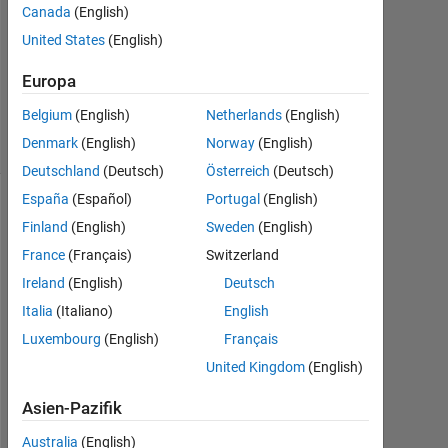
Canada
(English)
Okt.
2011
United States
(English)
3
Antworten
Europa
32
Belgium
(English)
Netherlands
(English)
Ansichten
Denmark
(English)
Norway
(English)
(30 Tage)
Deutschland
(Deutsch)
Österreich
(Deutsch)
España
(Español)
Portugal
(English)
Finland
(English)
Sweden
(English)
France
(Français)
Switzerland
Ireland
(English)
Deutsch
Italia
(Italiano)
English
Luxembourg
(English)
Français
w
United Kingdom
(English)
h
y 
Asien-Pazifik
d
o
Australia
(English)