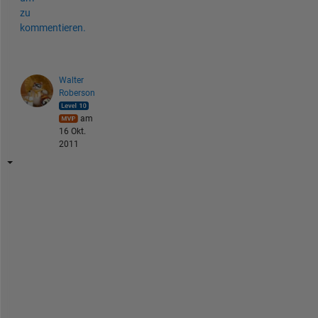
zu
kommentieren.
Walter
Roberson
am
16 Okt.
2011
2
+
3
*
i 
w
o
u