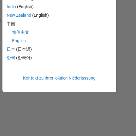
e
India
(English)
s
New Zealand
(English)
中国
>>real(2+3*i)
简体中文
English
g
i
日本
(日本語)
v
한국
(한국어)
e 
m
e 
Kontakt zu Ihrer lokalen Niederlassung
a
n 
e
r
r
o
r 
m
e