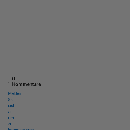
m
(
'
2
+
3
*
i
'
) 
?
0
Kommentare
Melden
Sie
sich
an,
um
zu
kommentieren.