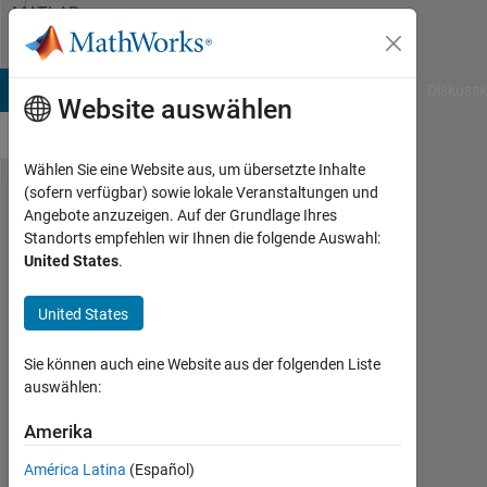
Weiter zum Inhalt
MATLAB
Answers
B Answers
File Exchange
Cody
AI Chat Playground
Diskussi
Website auswählen
Wählen Sie eine Website aus, um übersetzte Inhalte
(sofern verfügbar) sowie lokale Veranstaltungen und
Is it possible
Angebote anzuzeigen. Auf der Grundlage Ihres
Standorts empfehlen wir Ihnen die folgende Auswahl:
to plot all
United States
.
combinations
of parameters
United States
automatically?
Sie können auch eine Website aus der folgenden Liste
auswählen:
Teshan
Rezel
Amerika
América Latina
(Español)
20