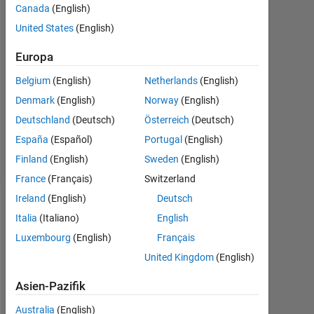
Canada
(English)
Sep.
2022
United States
(English)
0
Antworten
Europa
Belgium
(English)
Netherlands
(English)
Aktualisiert
Denmark
(English)
Norway
(English)
20 Sep.
2022
Deutschland
(Deutsch)
Österreich
(Deutsch)
7
España
(Español)
Portugal
(English)
Ansichten
Finland
(English)
Sweden
(English)
(30 Tage)
France
(Français)
Switzerland
Ireland
(English)
Deutsch
Ältere
Italia
(Italiano)
English
Kommentare
Luxembourg
(English)
Français
anzeigen
United Kingdom
(English)
Asien-Pazifik
Australia
(English)
H