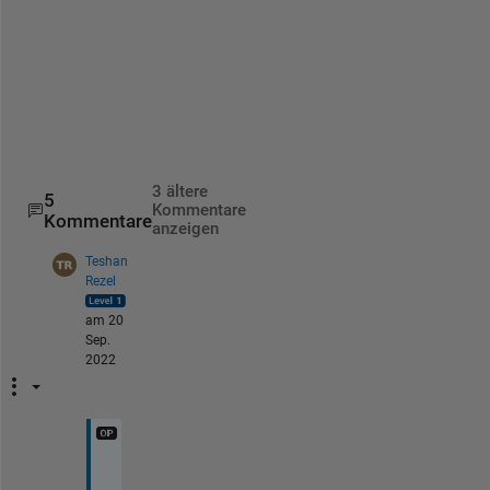
n
a
t
i
o
n
!
3 ältere
5
Kommentare
Kommentare
anzeigen
Teshan
Rezel
am 20
Sep.
2022
@