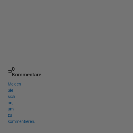
= 
c
h
1
(
:
,
1
)
;
0
Kommentare
Melden
Sie
sich
an,
um
zu
kommentieren.