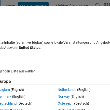
Lernen
Melden Sie sich an
MATLAB erhalten
t Playground
Diskussionen
Wettbewerbe
Blogs
Veröffentlic
FAQs zu MATLAB
Mehr
t, rewrite conent and close.
zte Inhalte (sofern verfügbar) sowie lokale Veranstaltungen und Angebot
nde Auswahl:
United States
.
t akzeptiert
Aktualisiert 1 Sep. 2022
16 Ansichten (30 Tage)
lgenden Liste auswählen:
uropa
elgium
(English)
Netherlands
(English)
0 Stimmen
In MATLAB Online öffnen
enmark
(English)
Norway
(English)
eutschland
(Deutsch)
Österreich
(Deutsch)
lear the content, rewrite the content and then close.  The content is differ