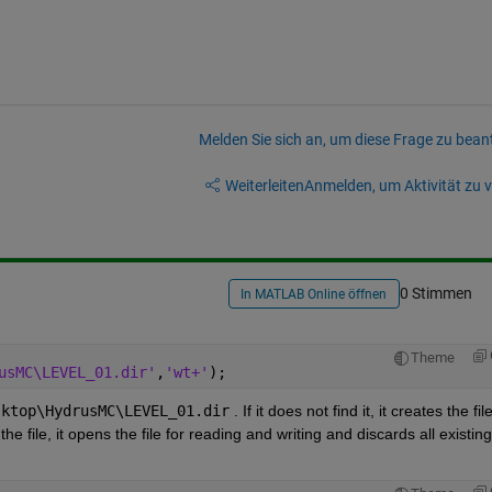
Melden Sie sich an, um diese Frage zu bean
Weiterleiten
Anmelden, um Aktivität zu v
0 Stimmen
In MATLAB Online öffnen
Theme
usMC\LEVEL_01.dir'
,
'wt+'
);
sktop\HydrusMC\LEVEL_01.dir
 . If it does not find it, it creates the file
the file, it opens the file for reading and writing and discards all existing 