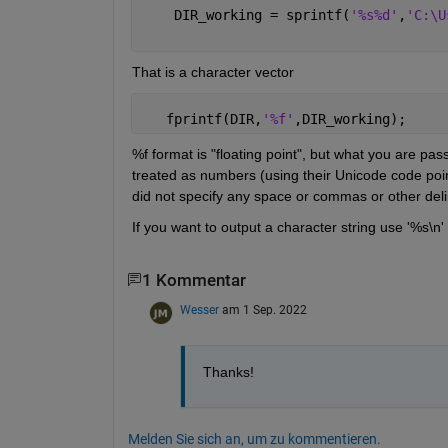
    DIR_working = sprintf(
'%s%d'
,
'C:\U
That is a character vector
   fprintf(DIR,
'%f'
,DIR_working);
%f format is "floating point", but what you are passi
treated as numbers (using their Unicode code point
did not specify any space or commas or other delimi
If you want to output a character string use '%s\n'
1 Kommentar
Wesser
am 1 Sep. 2022
Thanks!
Melden Sie sich an, um zu kommentieren.