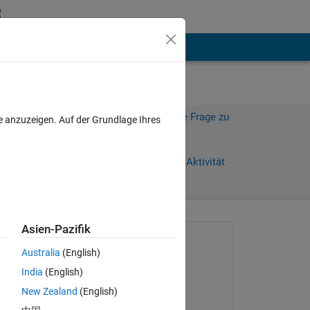
hen
Mehr
Melden Sie sich an, um diese Frage zu
e anzuzeigen. Auf der Grundlage Ihres
beantworten.
Weiterleiten
Anmelden, um Aktivität
zu verfolgen
Asien-Pazifik
Gefragt:
Australia
(English)
Wesser
India
(English)
am 31 Aug. 2022
New Zealand
(English)
Kommentiert:
ent 