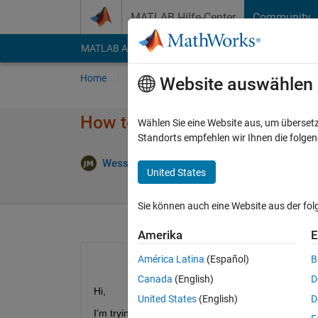
Weiter zum Inhalt
MATLAB Hilfe-Center
Community
MATLAB Answers
File Exchange
Cody
AI Cha
Home
Fragen
Antworten
Durchsuchen
Website auswählen
How to open file, clear conten
Wählen Sie eine Website aus, um überset
Standorts empfehlen wir Ihnen die folge
Antwor
Wesser
31 Aug. 2022
2 Antworten
United States
Sie können auch eine Website aus der fo
Amerika
E
América Latina
(Español)
B
Canada
(English)
D
Hi,
United States
(English)
D
I'm trying to open a .dir file (same as a .txt file) c