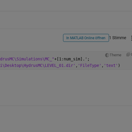
1 Stimme
In MATLAB Online öffnen
Theme
drusMC\Simulations\MC_"
+[1:num_sim].';
i\Desktop\HydrusMC\LEVEL_01.dir'
,
'FileType'
,
'text'
)