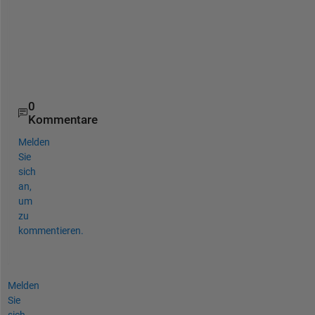
figure
plot(t,x)
hold 
on
plot(t,y)
legend(
'Input Data'
,
'Filtered Data'
)
0
Kommentare
Melden
Sie
sich
an,
um
zu
kommentieren.
Melden
Sie
sich