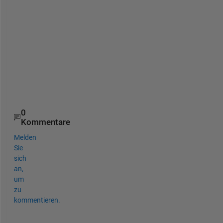
h
i
s 
h
e
l
p
s
!
0
Kommentare
Melden
Sie
sich
an,
um
zu
kommentieren.