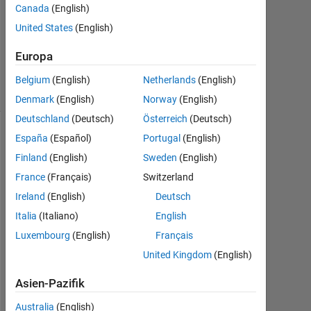
Canada
(English)
United States
(English)
Aktualisiert
1 Jul. 2025
Europa
14
Ansichten
Belgium
(English)
Netherlands
(English)
(30 Tage)
Denmark
(English)
Norway
(English)
Deutschland
(Deutsch)
Österreich
(Deutsch)
España
(Español)
Portugal
(English)
Finland
(English)
Sweden
(English)
France
(Français)
Switzerland
Ireland
(English)
Deutsch
Italia
(Italiano)
English
Luxembourg
(English)
Français
H
o
United Kingdom
(English)
w 
Asien-Pazifik
c
a
Australia
(English)