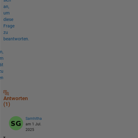
an,
um
diese
Frage
zu
beantworten.
n,
um
ät
zu
en
Antworten
(1)
Samhitha
am 1 Jul.
2025