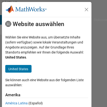
Weiter zum Inhalt
MATLAB
Answers
B Answers
File Exchange
Cody
AI Chat Playground
Diskussi
Website auswählen
Wählen Sie eine Website aus, um übersetzte Inhalte
(sofern verfügbar) sowie lokale Veranstaltungen und
Asking
Angebote anzuzeigen. Auf der Grundlage Ihres
Standorts empfehlen wir Ihnen die folgende Auswahl:
for a
United States
.
code.
United States
Sean
Sie können auch eine Website aus der folgenden Liste
Audie
auswählen:
26
Aug.
Amerika
2022
1
América Latina
(Español)
Antwort