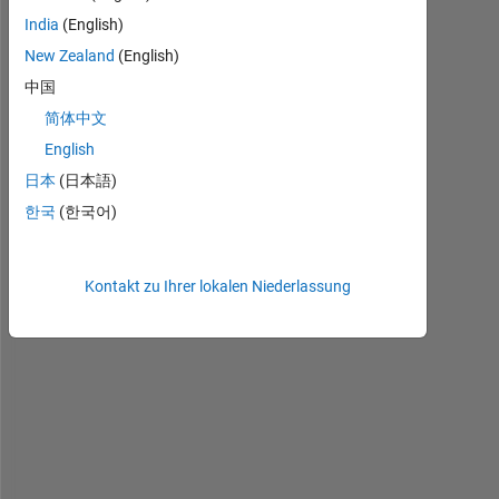
n 
India
(English)
I 
a
New Zealand
(English)
d
中国
d 
简体中文
a
n
English
d 
日本
(日本語)
p
한국
(한국어)
l
o
t 
a 
Kontakt zu Ihrer lokalen Niederlassung
g
a
u
s
s
i
a
n 
n