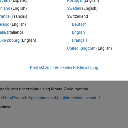
spaña
(Español)
Portugal
(English)
inland
(English)
Sweden
(English)
rance
(Français)
Switzerland
reland
(English)
Deutsch
Melden Sie sich an, um diese Frage zu bean
talia
(Italiano)
English
uxembourg
(English)
Français
Weiterleiten
Anmelden, um Aktivität zu v
United Kingdom
(English)
Kontakt zu Ihrer lokalen Niederlassung
0 Stimmen
models with uncertainty using Monte Carlo method. 
imsd.html?searchHighlight=simsd&s_tid=srchtitle_simsd_1
chieve.