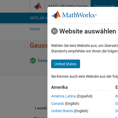
Weiter zum Inhalt
MATLAB Hilfe-Center
Community
MATLAB Answers
File Exchange
Cody
AI Cha
Home
Fragen
Antworten
Durchsuchen
Website auswählen
Gauss-Markov random seque
Wählen Sie eine Website aus, um überset
Standorts empfehlen wir Ihnen die folge
Cesar Cardenas
22 Aug. 2022
1 Antwort
United States
Sie können auch eine Website aus der fo
Amerika
E
América Latina
(Español)
B
Canada
(English)
D
I would like to know how I could create a Gauss-
United States
(English)
D