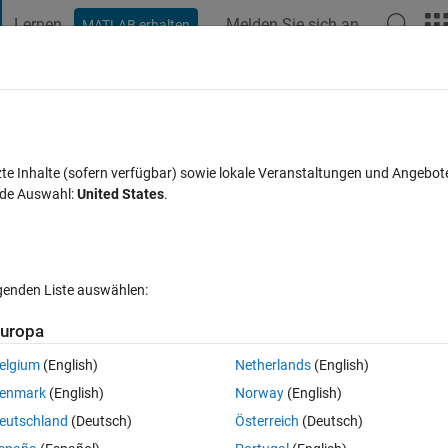
Lernen
Melden Sie sich an
MATLAB erhalten
t Playground
Diskussionen
Wettbewerbe
Blogs
Veröffentlic
FAQs zu MATLAB
Mehr
nce
zte Inhalte (sofern verfügbar) sowie lokale Veranstaltungen und Angebot
nde Auswahl:
United States
.
Aktualisiert 31 Aug. 2022
13 Ansichten (30 Tage)
lgenden Liste auswählen:
uropa
elgium
(English)
Netherlands
(English)
0 Stimmen
enmark
(English)
Norway
(English)
Markov random sequence in Matlab? any help will be greatly appreciate
eutschland
(Deutsch)
Österreich
(Deutsch)