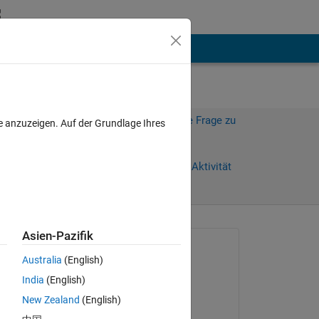
hen
Mehr
Melden Sie sich an, um diese Frage zu
e anzuzeigen. Auf der Grundlage Ihres
beantworten.
Weiterleiten
Anmelden, um Aktivität
zu verfolgen
Asien-Pazifik
Gefragt:
Australia
(English)
Cesar Cardenas
India
(English)
am 22 Aug. 2022
d
New Zealand
(English)
Beantwortet: