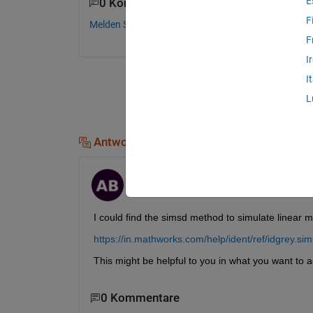
E
0 Kommentare
F
Melden Sie sich an, um zu kommentieren.
F
I
I
L
Antworten (1)
Ashutosh Bajpai
am 31 Aug. 2022
I could find the simsd method to simulate linear 
https://in.mathworks.com/help/ident/ref/idgrey.s
This might be helpful to you in what you want to a
0 Kommentare