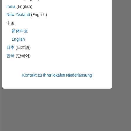
India
(English)
New Zealand
(English)
I 
中国
w
简体中文
a
English
n
t 
日本
(日本語)
t
한국
(한국어)
o 
f
i
Kontakt zu Ihrer lokalen Niederlassung
n
d 
t
h
e 
i
n
d
e