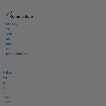
%xline(b) exactly at the location where the values 
0
Kommentare
Melden
Sie
sich
an,
um
zu
kommentieren.
Melden
Sie
sich
an,
um
diese
Frage