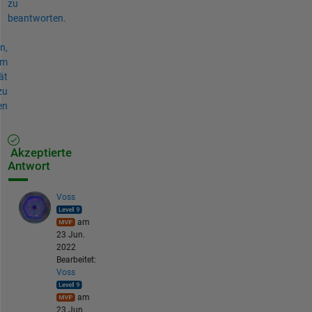
zu
beantworten.
n,
um
ät
zu
en
Akzeptierte
Antwort
Voss
am
23 Jun.
2022
Bearbeitet:
Voss
am
23 Jun.