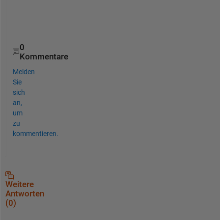
ylim([0 10])
0
Kommentare
Melden
Sie
sich
an,
um
zu
kommentieren.
Weitere
Antworten
(0)