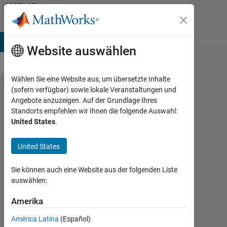
Weiter zum Inhalt
MATLAB
Answers
B Answers
File Exchange
Cody
AI Chat Playground
Diskussi
Website auswählen
Wählen Sie eine Website aus, um übersetzte Inhalte
(sofern verfügbar) sowie lokale Veranstaltungen und
How to
Angebote anzuzeigen. Auf der Grundlage Ihres
Standorts empfehlen wir Ihnen die folgende Auswahl:
find the
United States
.
index of
the first
United States
repeating
Sie können auch eine Website aus der folgenden Liste
value.
auswählen:
Amerika
Vahram
Voskerchyan
América Latina
(Español)
23