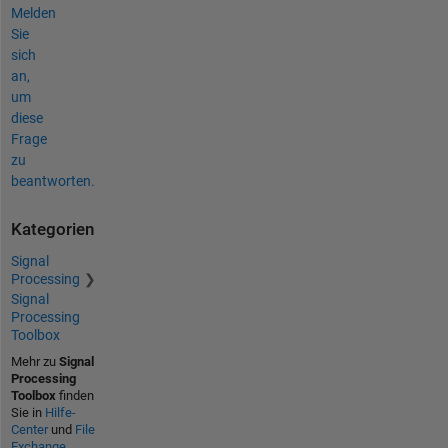
Melden
Sie
sich
an,
um
diese
Frage
zu
beantworten.
Kategorien
Signal
Processing
Signal
Processing
Toolbox
Mehr zu
Signal
Processing
Toolbox
finden
Sie in
Hilfe-
Center
und
File
Exchange