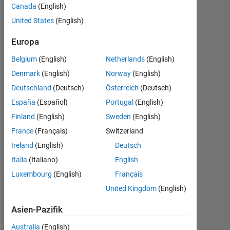
Canada
(English)
Jun.
United States
(English)
2022
1
Europa
Antwort
Belgium
(English)
Netherlands
(English)
Antwort
Denmark
(English)
Norway
(English)
akzeptiert
Deutschland
(Deutsch)
Österreich
(Deutsch)
Aktualisiert
España
(Español)
Portugal
(English)
23 Jun.
Finland
(English)
Sweden
(English)
2022
France
(Français)
Switzerland
5
Ireland
(English)
Deutsch
Ansichten
(30 Tage)
Italia
(Italiano)
English
Luxembourg
(English)
Français
United Kingdom
(English)
Asien-Pazifik
Australia
(English)