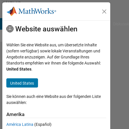
Weiter zum Inhalt
MATLAB
Answers
B Answers
File Exchange
Cody
AI Chat Playground
Diskussi
Website auswählen
Wählen Sie eine Website aus, um übersetzte Inhalte
(sofern verfügbar) sowie lokale Veranstaltungen und
Concatenate/
Angebote anzuzeigen. Auf der Grundlage Ihres
Standorts empfehlen wir Ihnen die folgende Auswahl:
Merge two
United States
.
HEX Cell
Array
United States
Sie können auch eine Website aus der folgenden Liste
tinkyminky93
auswählen:
3
Jun.
Amerika
2022
América Latina
(Español)
2