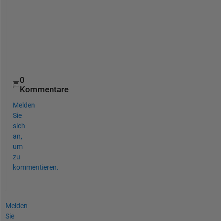
{
'
0
5
'
}
0
Kommentare
Melden
Sie
sich
an,
um
zu
kommentieren.
Melden
Sie