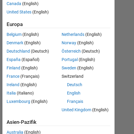
Antworten
Canada
(English)
United States
(English)
Antwort
akzeptiert
Europa
Belgium
(English)
Netherlands
(English)
Aktualisiert
3 Jun. 2022
Denmark
(English)
Norway
(English)
30
Deutschland
(Deutsch)
Österreich
(Deutsch)
Ansichten
España
(Español)
Portugal
(English)
(30 Tage)
Finland
(English)
Sweden
(English)
France
(Français)
Switzerland
Ireland
(English)
Deutsch
Italia
(Italiano)
English
Luxembourg
(English)
Français
United Kingdom
(English)
Asien-Pazifik
H
e
Australia
(English)