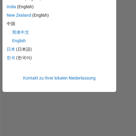
l
India
(English)
l
New Zealand
(English)
o
, 
中国
简体中文
English
I 
日本
(日本語)
h
한국
(한국어)
a
v
e 
Kontakt zu Ihrer lokalen Niederlassung
a 
t
w
o 
c
e
l
l 
a