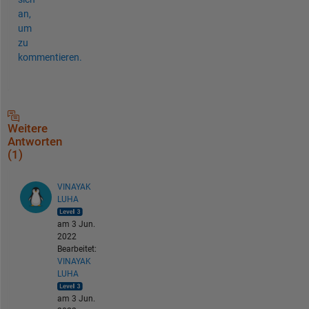
an,
um
zu
kommentieren.
Weitere
Antworten
(1)
VINAYAK
LUHA
am 3 Jun.
2022
Bearbeitet:
VINAYAK
LUHA
am 3 Jun.