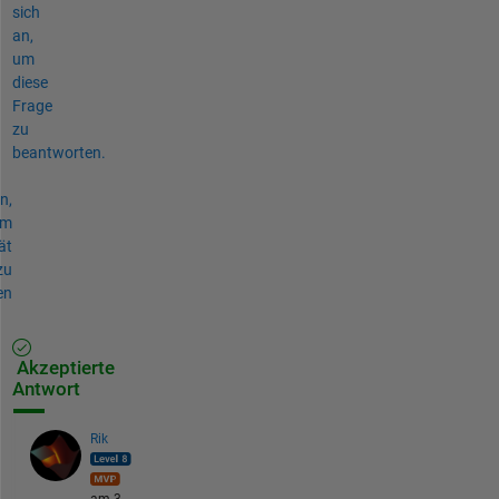
sich
an,
um
diese
Frage
zu
beantworten.
n,
um
ät
zu
en
Akzeptierte
Antwort
Rik
am 3