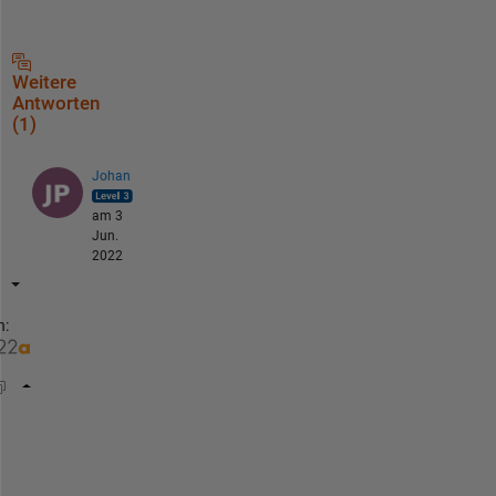
Weitere
Antworten
(1)
Johan
am 3
Jun.
2022
n:
test= [{
'1A'
}
{
'2B'
}
{
'3C'
}
{
'4D'
}]