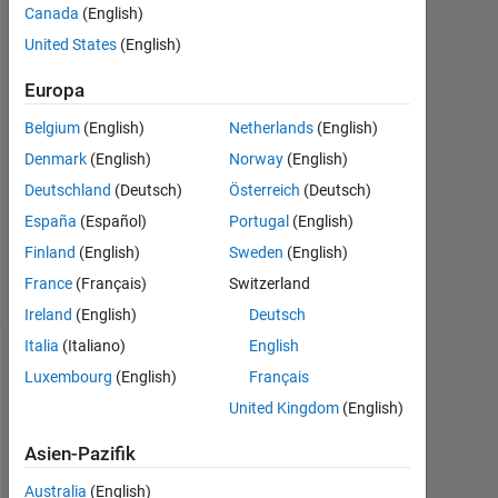
Jun.
Canada
(English)
2022
United States
(English)
2
Antworten
Europa
Antwort
Belgium
(English)
Netherlands
(English)
akzeptiert
Denmark
(English)
Norway
(English)
Deutschland
(Deutsch)
Österreich
(Deutsch)
Aktualisiert
España
(Español)
Portugal
(English)
3 Jun. 2022
20
Finland
(English)
Sweden
(English)
Ansichten
France
(Français)
Switzerland
(30 Tage)
Ireland
(English)
Deutsch
Italia
(Italiano)
English
Luxembourg
(English)
Français
United Kingdom
(English)
Asien-Pazifik
Australia
(English)