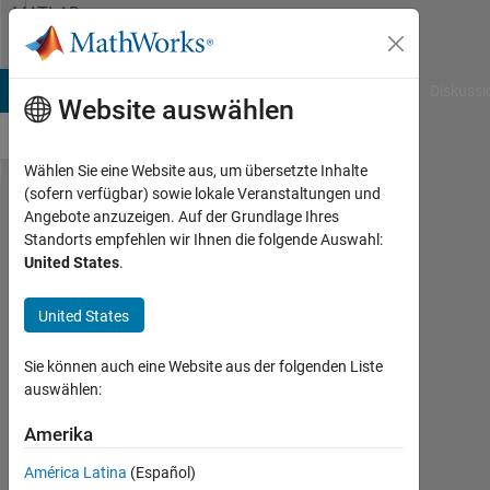
Weiter zum Inhalt
MATLAB
Answers
B Answers
File Exchange
Cody
AI Chat Playground
Diskussi
Website auswählen
Wählen Sie eine Website aus, um übersetzte Inhalte
(sofern verfügbar) sowie lokale Veranstaltungen und
Merging
Angebote anzuzeigen. Auf der Grundlage Ihres
Standorts empfehlen wir Ihnen die folgende Auswahl:
Cell
United States
.
Array
Elements
United States
in One
Sie können auch eine Website aus der folgenden Liste
Element
auswählen:
Amerika
tinkyminky93
3
América Latina
(Español)