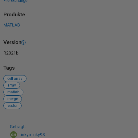
File Exchange
Produkte
MATLAB
Version
R2021b
Tags
cell array
array
matlab
merge
vector
Siehe auch
Gefragt:
tinkyminky93