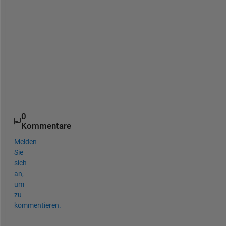
test = 
4×1 cell array
    {'1A'}

    {'2B'}

    {'3C'}

{cell2mat(test')}
ans = 
1×1 cell array
0
Kommentare
Melden
Sie
sich
an,
um
zu
kommentieren.