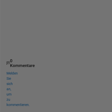
V
a
l
u
e 
= 
4
3
9
0
4
1
1
0
0
1
Kommentare
Melden
Sie
sich
an,
um
zu
kommentieren.