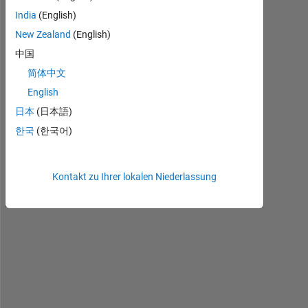
India
(English)
H
New Zealand
(English)
e
l
中国
l
简体中文
o
English
,
日本
(日本語)
한국
(한국어)
I 
h
Kontakt zu Ihrer lokalen Niederlassung
a
v
e 
a 
c
e
l
l 
a