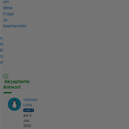
um
diese
Frage
zu
beantworten.
n,
um
ät
zu
en
Akzeptierte
Antwort
VINAYAK
LUHA
am 3
Jun.
2022