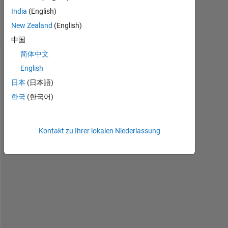
8
India
(English)
Ansichten
New Zealand
(English)
(30 Tage)
中国
简体中文
English
日本
(日本語)
한국
(한국어)
Kontakt zu Ihrer lokalen Niederlassung
I 
h
a
v
e 
t
w
o 
d