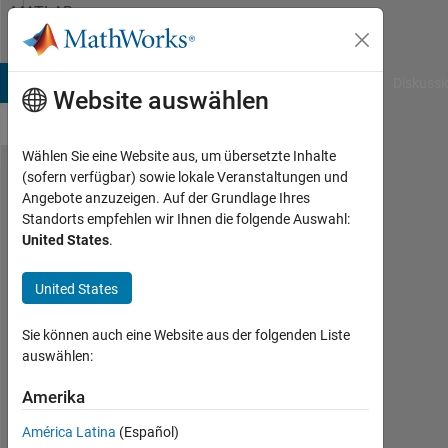
Weiter zum Inhalt
MATLAB
Answers
B Answers
File Exchange
Cody
AI Chat Playground
Diskussi
Website auswählen
Wählen Sie eine Website aus, um übersetzte Inhalte
(sofern verfügbar) sowie lokale Veranstaltungen und
Double
Angebote anzuzeigen. Auf der Grundlage Ihres
Standorts empfehlen wir Ihnen die folgende Auswahl:
y axis
United States
.
plot
when
United States
two
Sie können auch eine Website aus der folgenden Liste
data
auswählen:
sets
Amerika
are not
starting
América Latina
(Español)