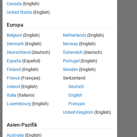
from
Canada
(English)
the
United States
(English)
same
Europa
time
Belgium
(English)
Netherlands
(English)
Denmark
(English)
Norway
(English)
Joydeb
Deutschland
(Deutsch)
Österreich
(Deutsch)
Saha
España
(Español)
Portugal
(English)
31
Mai
Finland
(English)
Sweden
(English)
2022
France
(Français)
Switzerland
1
Ireland
(English)
Deutsch
Antwort
Italia
(Italiano)
English
Antwort
Luxembourg
(English)
Français
akzeptiert
United Kingdom
(English)
Aktualisiert
Asien-Pazifik
31 Mai
Australia
(English)
2022