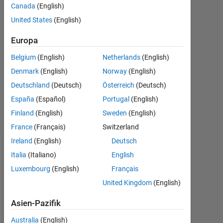
1
Canada
(English)
Antwort
United States
(English)
Antwort
Europa
akzeptiert
Belgium
(English)
Netherlands
(English)
Aktualisiert
Denmark
(English)
Norway
(English)
30 Mai
Deutschland
(Deutsch)
Österreich
(Deutsch)
2022
España
(Español)
Portugal
(English)
22
Finland
(English)
Sweden
(English)
Ansichten
(30 Tage)
France
(Français)
Switzerland
Ireland
(English)
Deutsch
Italia
(Italiano)
English
Ältere
Luxembourg
(English)
Français
Kommentare
anzeigen
United Kingdom
(English)
Asien-Pazifik
Australia
(English)