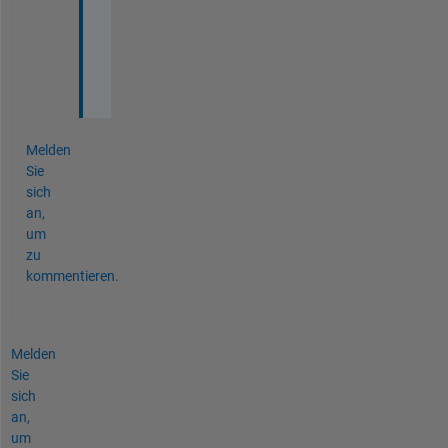
t
r
y
.
Melden
Sie
sich
an,
um
zu
kommentieren.
Melden
Sie
sich
an,
um