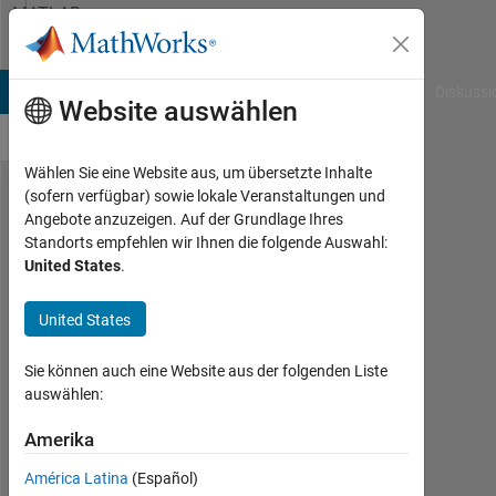
Weiter zum Inhalt
MATLAB
Answers
B Answers
File Exchange
Cody
AI Chat Playground
Diskussi
Website auswählen
Wählen Sie eine Website aus, um übersetzte Inhalte
(sofern verfügbar) sowie lokale Veranstaltungen und
Plotting
Angebote anzuzeigen. Auf der Grundlage Ihres
Standorts empfehlen wir Ihnen die folgende Auswahl:
multiple
United States
.
graphs
using
United States
"imagesc"
Sie können auch eine Website aus der folgenden Liste
auswählen:
tinkyminky93
Amerika
17
Mär.
América Latina
(Español)
2022