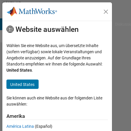
Weiter zum Inhalt
MATLAB
Answers
B Answers
File Exchange
Cody
AI Chat Playground
Diskussi
Website auswählen
Wählen Sie eine Website aus, um übersetzte Inhalte
(sofern verfügbar) sowie lokale Veranstaltungen und
When i run
Angebote anzuzeigen. Auf der Grundlage Ihres
Standorts empfehlen wir Ihnen die folgende Auswahl:
my code it
United States
.
says
Unrecognized
United States
function or
Sie können auch eine Website aus der folgenden Liste
variable A.
auswählen:
Amerika
Tasos
Apostolopoulos
América Latina
(Español)
4