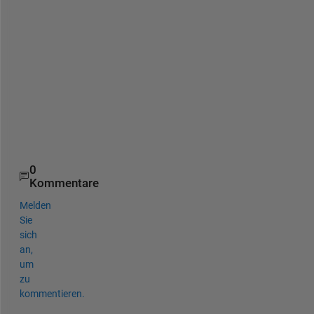
h
e 
f
u
n
c
t
i
o
n
0
Kommentare
Melden
Sie
sich
an,
um
zu
kommentieren.