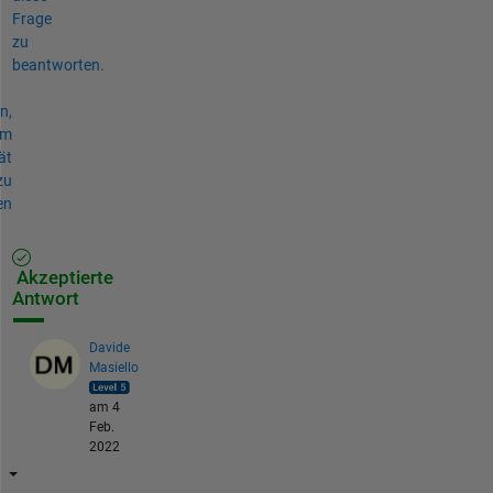
Frage
zu
beantworten.
n,
um
ät
zu
en
Akzeptierte
Antwort
Davide
Masiello
am 4
Feb.
2022