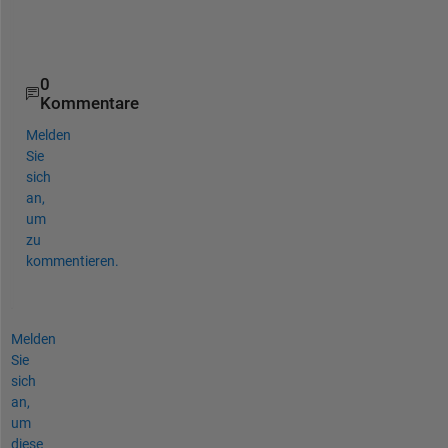
result = my_matlab_function(A,N)
disp([
'A= ' 
num2str(A) 
'Result=' 
num2str(result)])
0
Kommentare
Melden
Sie
sich
an,
um
zu
kommentieren.
Melden
Sie
sich
an,
um
diese