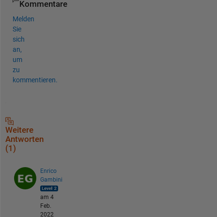
Kommentare
Melden
Sie
sich
an,
um
zu
kommentieren.
Weitere
Antworten
(1)
Enrico
Gambini
am 4
Feb.
2022