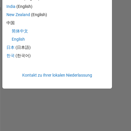
India
(English)
function 
res = my_matlab_function(A,N)
New Zealand
(English)
A=4;
中国
N=30;
简体中文
y(1)=1/2*(3+(A^2/3));
y(2)=1/2*(y(1)+(A^2/y(1)));
English
y(3)=1/2*(y(2)+(A^2/y(2)));
日本
(日本語)
y(4)=1/2*(y(3)+(A^2/y(3)));
한국
(한국어)
y(5)=1/2*(y(4)+(A^2/y(4)));
for 
n=6:(N-1)
    y(n)=1/2*(y(n-1)+A^2/y(n-1));
Kontakt zu Ihrer lokalen Niederlassung
end
res=y(end);
disp([
'A= ' 
num2str(A) 
'Result=' 
num2str(res)])
end
%when i call my function: