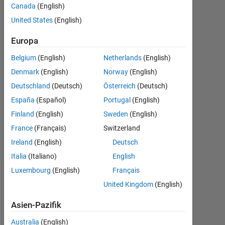
Canada
(English)
Feb.
United States
(English)
2022
2
Europa
Antworten
Belgium
(English)
Netherlands
(English)
Antwort
Denmark
(English)
Norway
(English)
akzeptiert
Deutschland
(Deutsch)
Österreich
(Deutsch)
Aktualisiert
España
(Español)
Portugal
(English)
4 Feb. 2022
Finland
(English)
Sweden
(English)
101
France
(Français)
Switzerland
Ansichten
Ireland
(English)
Deutsch
(30 Tage)
Italia
(Italiano)
English
Luxembourg
(English)
Français
United Kingdom
(English)
Asien-Pazifik
Australia
(English)