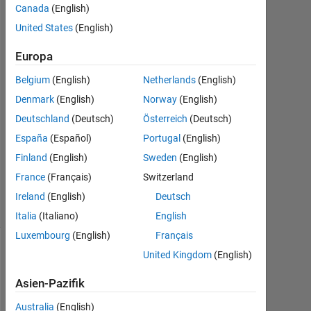
peter
Canada
(English)
huang
United States
(English)
19
Jan.
Europa
2022
Belgium
(English)
Netherlands
(English)
1
Denmark
(English)
Norway
(English)
Antwort
Deutschland
(Deutsch)
Österreich
(Deutsch)
Aktualisiert
España
(Español)
Portugal
(English)
19 Jan.
Finland
(English)
Sweden
(English)
2022
11
France
(Français)
Switzerland
Ansichten
Ireland
(English)
Deutsch
(30 Tage)
Italia
(Italiano)
English
Luxembourg
(English)
Français
United Kingdom
(English)
Asien-Pazifik
Australia
(English)