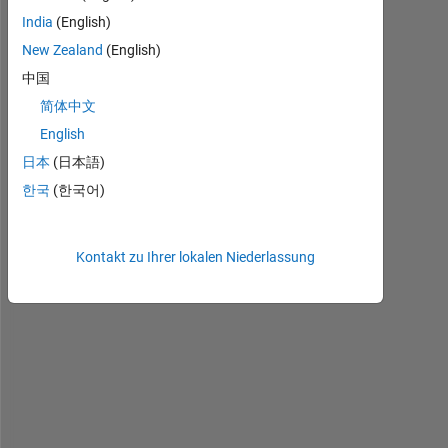
India
(English)
New Zealand
(English)
moving_windown_test.xlsx
中国
简体中文
English
日本
(日本語)
H
o
한국
(한국어)
w 
t
o 
Kontakt zu Ihrer lokalen Niederlassung
e
x
t
r
a
c
t 
a
l