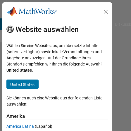
Weiter zum Inhalt
MATLAB
Answers
B Answers
File Exchange
Cody
AI Chat Playground
Diskussi
Website auswählen
Wählen Sie eine Website aus, um übersetzte Inhalte
(sofern verfügbar) sowie lokale Veranstaltungen und
How
Angebote anzuzeigen. Auf der Grundlage Ihres
Standorts empfehlen wir Ihnen die folgende Auswahl:
to
United States
.
extract
all the
United States
data
Sie können auch eine Website aus der folgenden Liste
for a
auswählen:
fixed
Amerika
year
América Latina
(Español)