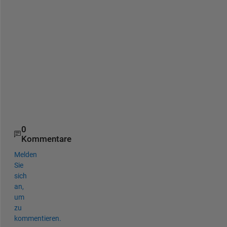
  -226

  -506

  -766

  -666

  -456

  -206

    65

   256

   366

0
Kommentare
Melden
Sie
sich
an,
um
zu
kommentieren.