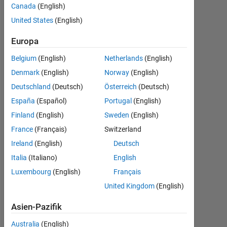
the end
Canada
(English)
of the
United States
(English)
vector?
Europa
Belgium
(English)
Netherlands
(English)
giancarlo
Denmark
(English)
Norway
(English)
maldonado
Deutschland
(Deutsch)
Österreich
(Deutsch)
cardenas
15
España
(Español)
Portugal
(English)
Dez.
Finland
(English)
Sweden
(English)
2021
France
(Français)
Switzerland
1
Antwort
Ireland
(English)
Deutsch
Italia
(Italiano)
English
Antwort
Luxembourg
(English)
Français
akzeptiert
United Kingdom
(English)
Aktualisiert
Asien-Pazifik
15 Dez.
2021
Australia
(English)