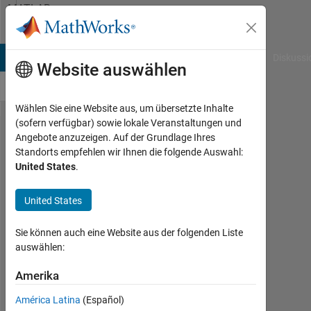
Weiter zum Inhalt
MATLAB
Answers
B Answers
File Exchange
Cody
AI Chat Playground
Diskussi
Website auswählen
Wählen Sie eine Website aus, um übersetzte Inhalte
(sofern verfügbar) sowie lokale Veranstaltungen und
How can
Angebote anzuzeigen. Auf der Grundlage Ihres
Standorts empfehlen wir Ihnen die folgende Auswahl:
I find
United States
.
equal
elements
United States
in a
Sie können auch eine Website aus der folgenden Liste
vector
auswählen:
and
Amerika
place
them at
América Latina
(Español)