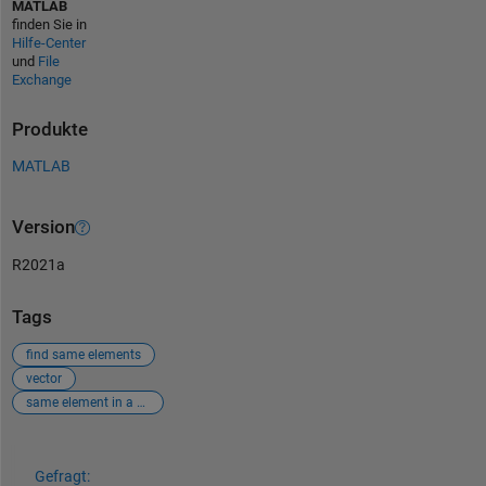
MATLAB
finden Sie in
Hilfe-Center
und
File
Exchange
Produkte
MATLAB
Version
R2021a
Tags
find same elements
vector
same element in a vector
Siehe auch
Gefragt: