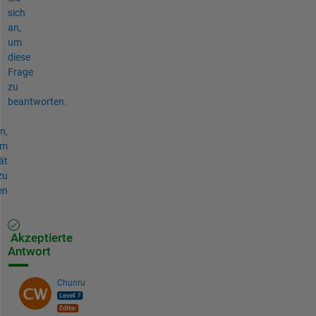
sich
an,
um
diese
Frage
zu
beantworten.
n,
um
ät
zu
en
Akzeptierte
Antwort
Chunru