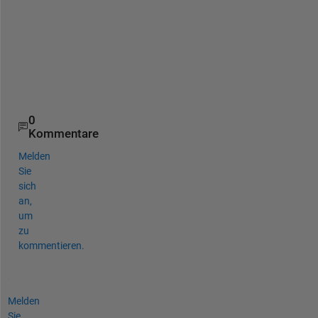
a
d
v
a
n
c
e
0
Kommentare
Melden
Sie
sich
an,
um
zu
kommentieren.
Melden
Sie