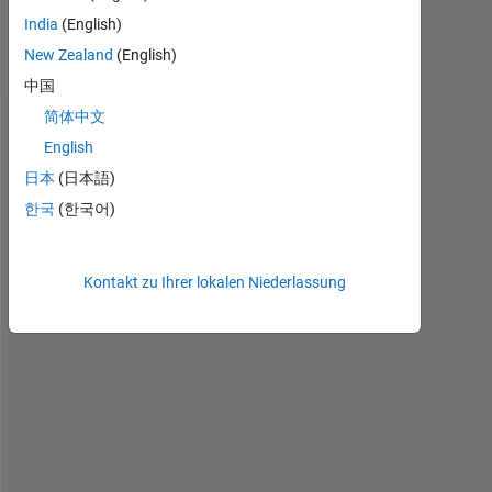
6
India
(English)
Ansichten
New Zealand
(English)
(30 Tage)
中国
简体中文
English
日本
(日本語)
한국
(한국어)
Kontakt zu Ihrer lokalen Niederlassung
H
e
l
l
o
, 
h
o
w 