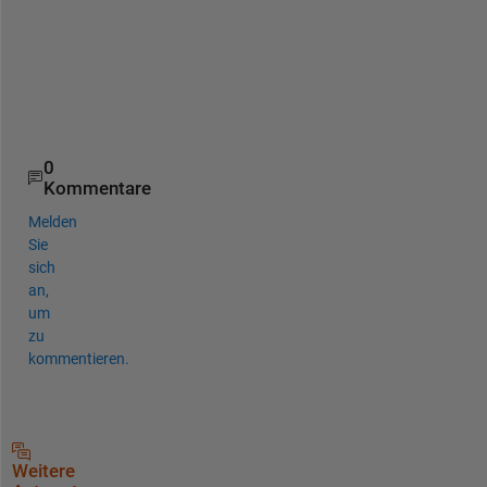
    30

    45

    45

    22

    22

0
Kommentare
Melden
Sie
sich
an,
um
zu
kommentieren.
Weitere