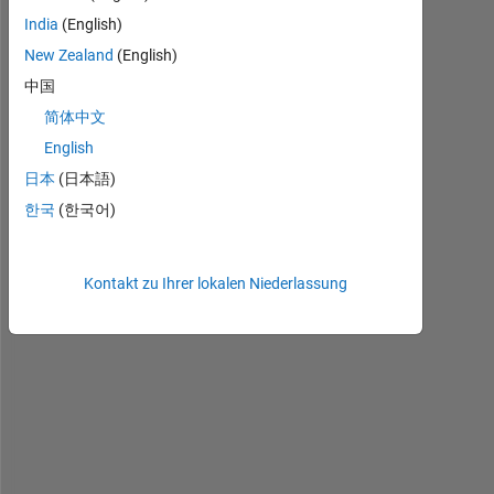
India
(English)
H
New Zealand
(English)
i 
a
中国
l
简体中文
l 
English
!
!
日本
(日本語)
한국
(한국어)
W
h
e
Kontakt zu Ihrer lokalen Niederlassung
n 
i 
r
u
n 
m
y 
S
i