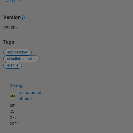
Compiler
Version
R2020a
Tags
app designer
simulink compiler
exe file
Siehe auch
Gefragt:
muhammad
ahmad
am
25
Okt.
2021