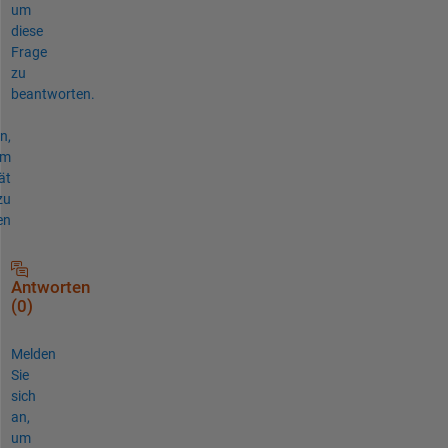
um
diese
Frage
zu
beantworten.
n,
um
ät
zu
en
Antworten
(0)
Melden
Sie
sich
an,
um