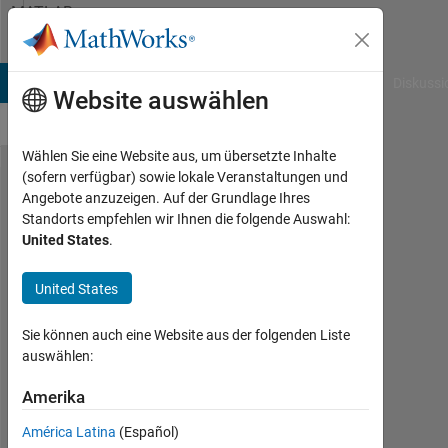
Weiter zum Inhalt
MATLAB
Answers
B Answers
File Exchange
Cody
AI Chat Playground
Diskussi
Website auswählen
Wählen Sie eine Website aus, um übersetzte Inhalte
(sofern verfügbar) sowie lokale Veranstaltungen und
'Simulink.​
Angebote anzuzeigen. Auf der Grundlage Ihres
Standorts empfehlen wir Ihnen die folgende Auswahl:
standalone​
United States
.
_sim'
command
United States
error while
Sie können auch eine Website aus der folgenden Liste
running
auswählen:
exe file.
Amerika
muhammad
América Latina
(Español)