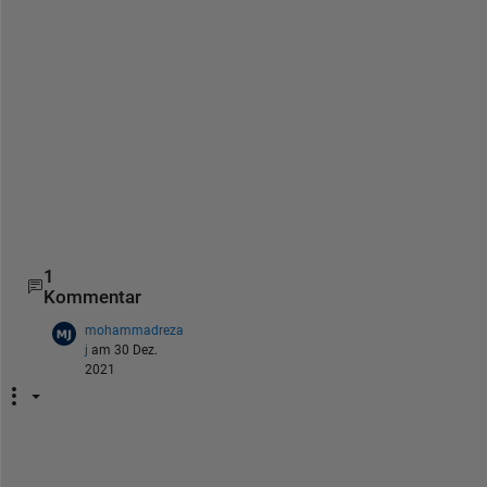
h
e 
i
s
s
u
e
.
1
Kommentar
mohammadreza
j
am 30 Dez.
2021
h
e