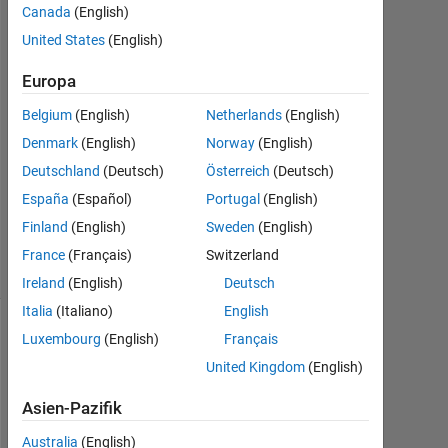
ahmad
Canada
(English)
25
United States
(English)
Okt.
2021
Europa
0
Antworten
Belgium
(English)
Netherlands
(English)
Denmark
(English)
Norway
(English)
Aktualisiert
Deutschland
(Deutsch)
Österreich
(Deutsch)
30 Dez.
España
(Español)
Portugal
(English)
2021
14
Finland
(English)
Sweden
(English)
Ansichten
France
(Français)
Switzerland
(30 Tage)
Ireland
(English)
Deutsch
Italia
(Italiano)
English
Luxembourg
(English)
Français
United Kingdom
(English)
Asien-Pazifik
Australia
(English)