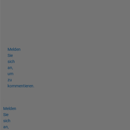
l
u
t
i
o
n
?
Melden
Sie
sich
an,
um
zu
kommentieren.
Melden
Sie
sich
an,