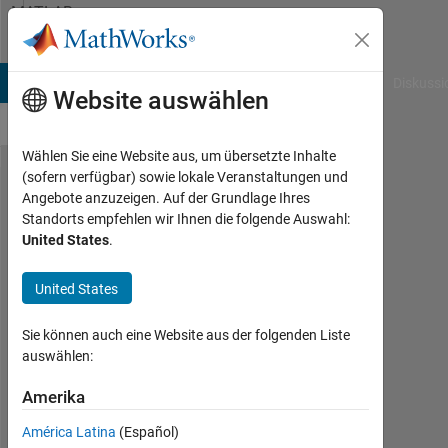
Weiter zum Inhalt
MATLAB
Answers
B Answers
File Exchange
Cody
AI Chat Playground
Diskussi
Website auswählen
Wählen Sie eine Website aus, um übersetzte Inhalte
(sofern verfügbar) sowie lokale Veranstaltungen und
Newton's
Angebote anzuzeigen. Auf der Grundlage Ihres
Standorts empfehlen wir Ihnen die folgende Auswahl:
Method for
United States
.
root
approximation
United States
using multiple
Sie können auch eine Website aus der folgenden Liste
initial values
auswählen:
Amerika
Kevin
Osborn
América Latina
(Español)
1