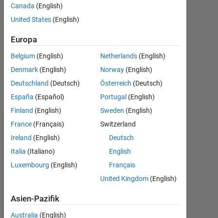
Sep.
Canada
(English)
2021
United States
(English)
0
Antworten
Europa
Aktualisiert
Belgium
(English)
Netherlands
(English)
4 Sep. 2021
Denmark
(English)
Norway
(English)
8
Deutschland
(Deutsch)
Österreich
(Deutsch)
Ansichten
(30 Tage)
España
(Español)
Portugal
(English)
Finland
(English)
Sweden
(English)
France
(Français)
Switzerland
Ireland
(English)
Deutsch
Italia
(Italiano)
English
Luxembourg
(English)
Français
United Kingdom
(English)
Asien-Pazifik
H
i
Australia
(English)