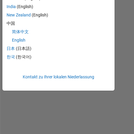
, 
India
(English)
e
v
New Zealand
(English)
e
中国
r
简体中文
y
b
English
o
日本
(日本語)
d
한국
(한국어)
y
. 
i 
Kontakt zu Ihrer lokalen Niederlassung
h
a
v
e 
a 
g
a
u
s
s