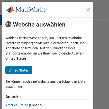
Weiter zum Inhalt
MATLAB
Answers
B Answers
File Exchange
Cody
AI Chat Playground
Diskussi
Website auswählen
Wählen Sie eine Website aus, um übersetzte Inhalte
(sofern verfügbar) sowie lokale Veranstaltungen und
The
Angebote anzuzeigen. Auf der Grundlage Ihres
Standorts empfehlen wir Ihnen die folgende Auswahl:
bandwith
United States
.
of the
peak
United States
value in
Sie können auch eine Website aus der folgenden Liste
PSD
auswählen:
Amerika
Erkan
4
América Latina
(Español)