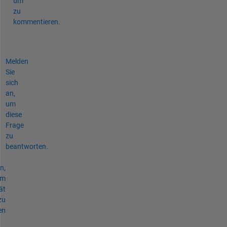
um
zu
kommentieren.
Melden
Sie
sich
an,
um
diese
Frage
zu
beantworten.
n,
um
ät
zu
en