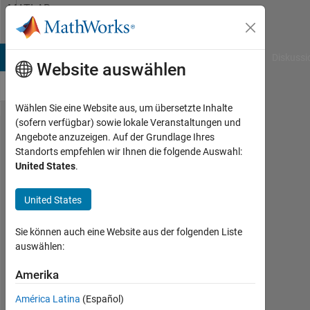
Weiter zum Inhalt
MATLAB
Answers
B Answers
File Exchange
Cody
AI Chat Playground
Diskussi
Website auswählen
Wählen Sie eine Website aus, um übersetzte Inhalte
(sofern verfügbar) sowie lokale Veranstaltungen und
Reinforcement
Angebote anzuzeigen. Auf der Grundlage Ihres
Standorts empfehlen wir Ihnen die folgende Auswahl:
Learning
United States
.
Implementation
using DQN
United States
Sie können auch eine Website aus der folgenden Liste
Ameer
auswählen:
Ahmed
26
Amerika
Aug.
2021
América Latina
(Español)