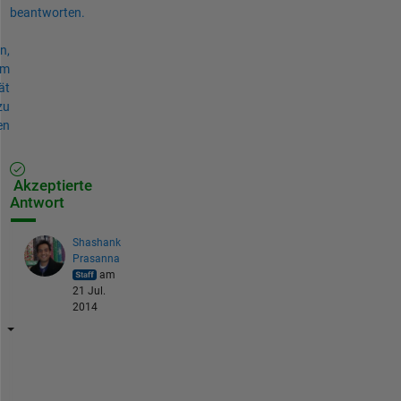
beantworten.
n,
um
ät
zu
en
Akzeptierte
Antwort
Shashank
Prasanna
am
21 Jul.
2014
Y