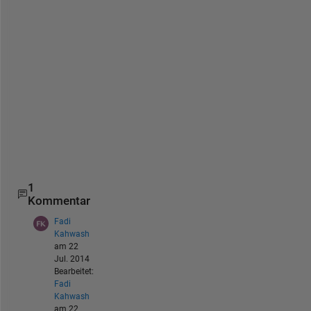
l
#
b
s
f
j
y
t
u
-
1
1
Kommentar
Fadi
Kahwash
am 22
Jul. 2014
Bearbeitet:
Fadi
Kahwash
am 22