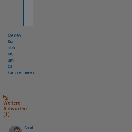
i
t
.
Melden
Sie
sich
an,
um
zu
kommentieren.
Weitere
Antworten
(1)
Chad