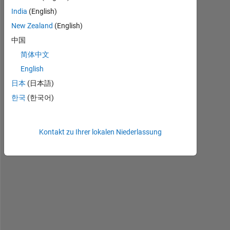
India
(English)
H
New Zealand
(English)
e
中国
l
简体中文
l
o
English
;
日本
(日本語)
한국
(한국어)
I 
h
a
Kontakt zu Ihrer lokalen Niederlassung
v
e 
a 
s
e
t 
o
f 
r