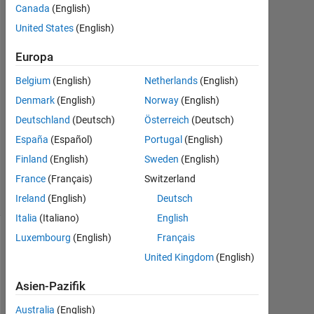
Canada
(English)
2014
2
United States
(English)
Antworten
Europa
Antwort
Belgium
(English)
Netherlands
(English)
akzeptiert
Denmark
(English)
Norway
(English)
Aktualisiert
Deutschland
(Deutsch)
Österreich
(Deutsch)
22 Jul.
España
(Español)
Portugal
(English)
2014
Finland
(English)
Sweden
(English)
125
France
(Français)
Switzerland
Ansichten
(30 Tage)
Ireland
(English)
Deutsch
Italia
(Italiano)
English
Luxembourg
(English)
Français
United Kingdom
(English)
Asien-Pazifik
Australia
(English)