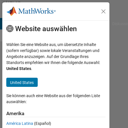
Weiter zum Inhalt
MATLAB
Answers
B Answers
File Exchange
Cody
AI Chat Playground
Diskussi
Website auswählen
Wählen Sie eine Website aus, um übersetzte Inhalte
(sofern verfügbar) sowie lokale Veranstaltungen und
Nearest
Angebote anzuzeigen. Auf der Grundlage Ihres
Standorts empfehlen wir Ihnen die folgende Auswahl:
nodes
United States
.
to a
given
United States
point
Sie können auch eine Website aus der folgenden Liste
auswählen:
Fadi
Kahwash
Amerika
21
América Latina
(Español)
Jul.