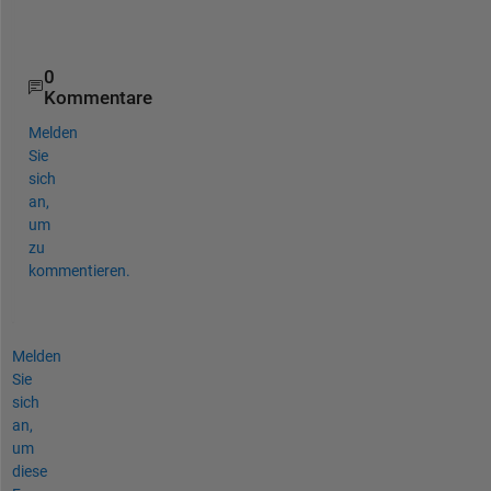
s
?
0
Kommentare
Melden
Sie
sich
an,
um
zu
kommentieren.
Melden
Sie
sich
an,
um
diese