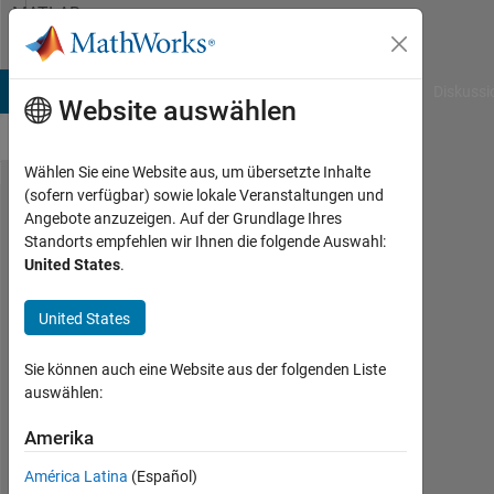
Weiter zum Inhalt
MATLAB
Answers
B Answers
File Exchange
Cody
AI Chat Playground
Diskussi
Website auswählen
Wählen Sie eine Website aus, um übersetzte Inhalte
(sofern verfügbar) sowie lokale Veranstaltungen und
Beamforming
Angebote anzuzeigen. Auf der Grundlage Ihres
Standorts empfehlen wir Ihnen die folgende Auswahl:
code using
United States
.
LMS
United States
yousef
Sie können auch eine Website aus der folgenden Liste
Yousef
auswählen:
20
Mai
Amerika
2014
0
América Latina
(Español)
Antworten