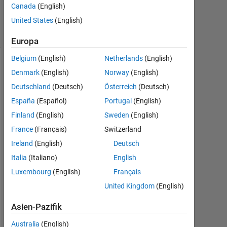
Canada
(English)
18
United States
(English)
Ansichten
(30 Tage)
Europa
Belgium
(English)
Netherlands
(English)
Denmark
(English)
Norway
(English)
Deutschland
(Deutsch)
Österreich
(Deutsch)
España
(Español)
Portugal
(English)
Finland
(English)
Sweden
(English)
France
(Français)
Switzerland
I
Ireland
(English)
Deutsch
'
Italia
(Italiano)
English
m 
Luxembourg
(English)
Français
l
o
United Kingdom
(English)
o
k
Asien-Pazifik
i
Australia
(English)
n