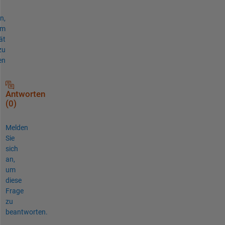
n,
um
ät
zu
en
Antworten
(0)
Melden
Sie
sich
an,
um
diese
Frage
zu
beantworten.