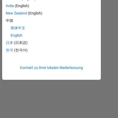
g 
India
(English)
f
New Zealand
(English)
o
中国
r 
c
简体中文
o
English
d
日本
(日本語)
e 
t
한국
(한국어)
h
a
t 
Kontakt zu Ihrer lokalen Niederlassung
c
a
l
c
u
l
a
t
e 